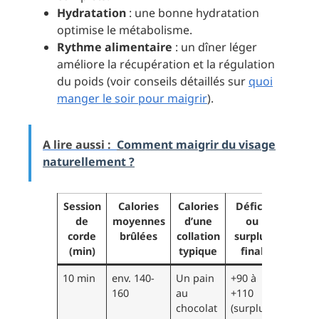
Hydratation
: une bonne hydratation
optimise le métabolisme.
Rythme alimentaire
: un dîner léger
améliore la récupération et la régulation
du poids (voir conseils détaillés sur
quoi
manger le soir pour maigrir
).
A lire aussi :
Comment maigrir du visage
naturellement ?
Session
Calories
Calories
Déficit
de
moyennes
d’une
ou
corde
brûlées
collation
surplus
(min)
typique
final
10 min
env. 140-
Un pain
+90 à
160
au
+110
chocolat
(surplus)