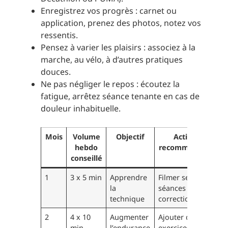
Enregistrez vos progrès : carnet ou
application, prenez des photos, notez vos
ressentis.
Pensez à varier les plaisirs : associez à la
marche, au vélo, à d’autres pratiques
douces.
Ne pas négliger le repos : écoutez la
fatigue, arrêtez séance tenante en cas de
douleur inhabituelle.
Mois
Volume
Objectif
Action
hebdo
recommandée
conseillé
1
3 x 5 min
Apprendre
Filmer ses
la
séances pour
technique
correction
2
4 x 10
Augmenter
Ajouter des
min
l’endurance
exercices de