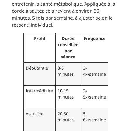
entretenir la santé métabolique. Appliquée à la
corde à sauter, cela revient à environ 30
minutes, 5 fois par semaine, à ajuster selon le
ressenti individuel.
Profil
Durée
Fréquence
Progressi
conseillée
par
séance
Débutant·e
3-5
3-
+2 min
minutes
4x/semaine
toutes 2-3
semaines
Intermédiaire
10-15
3-
Fractionne
minutes
5x/semaine
varier
l’intensité
Avancé·e
20-30
5-
HIIT, cord
minutes
6x/semaine
lestée, sa
complexe