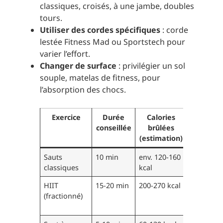
classiques, croisés, à une jambe, doubles
tours.
Utiliser des cordes spécifiques
: corde
lestée Fitness Mad ou Sportstech pour
varier l’effort.
Changer de surface
: privilégier un sol
souple, matelas de fitness, pour
l’absorption des chocs.
Exercice
Durée
Calories
Bénéfi
conseillée
brûlées
(estimation)
Sauts
10 min
env. 120-160
Enduranc
classiques
kcal
coordina
HIIT
15-20 min
200-270 kcal
Brûlage 
(fractionné)
graisse,
explosivi