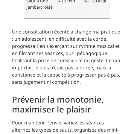
Saut à une
5-10 min
60-130 kcal
Équilibre,
jambe/croisé
renforce
ciblé
Une consultation récente a changé ma pratique
: un adolescent, en difficulté avec la corde,
progressait en s’exerçant sur rythme musical et
en filmant ses séances, outil pédagogique
facilitant la prise de conscience du geste. Ce qui
importait le plus n’était pas la durée, mais la
constance et la capacité à progresser pas à pas,
sans jugement ni compétition.
Prévenir la monotonie,
maximiser le plaisir
Pour maintenir l’envie, variez les séances :
alternez les types de sauts, organisez des mini-