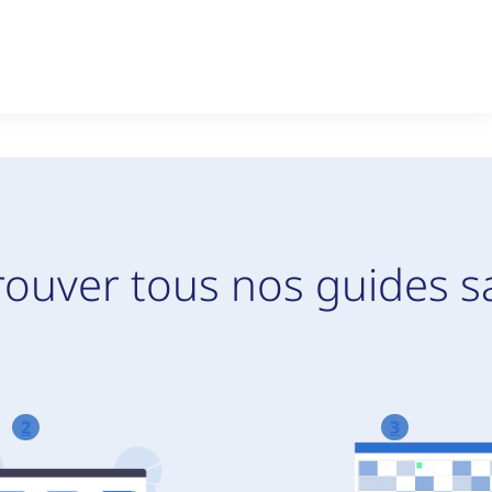
rouver tous nos guides s
2
3