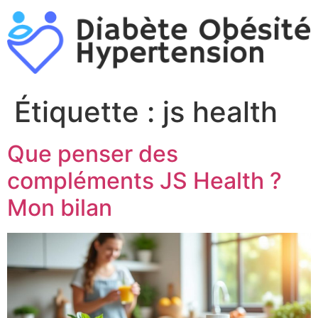
Aller
au
contenu
Étiquette :
js health
Que penser des
compléments JS Health ?
Mon bilan