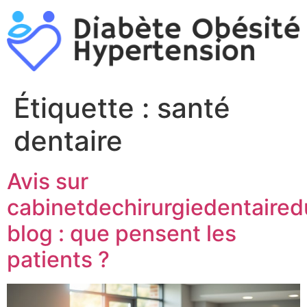
Aller
au
contenu
Étiquette :
santé
dentaire
Avis sur
cabinetdechirurgiedentaired
blog : que pensent les
patients ?