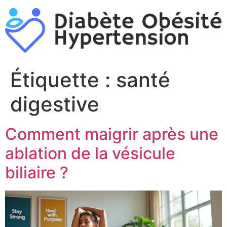
Aller
au
contenu
Étiquette :
santé
digestive
Comment maigrir après une
ablation de la vésicule
biliaire ?