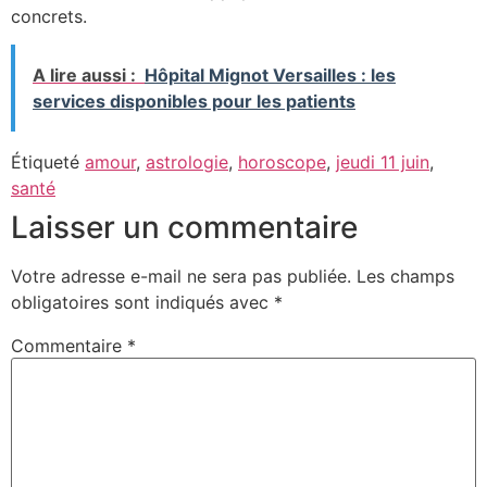
concrets.
A lire aussi :
Hôpital Mignot Versailles : les
services disponibles pour les patients
Étiqueté
amour
,
astrologie
,
horoscope
,
jeudi 11 juin
,
santé
Laisser un commentaire
Votre adresse e-mail ne sera pas publiée.
Les champs
obligatoires sont indiqués avec
*
Commentaire
*