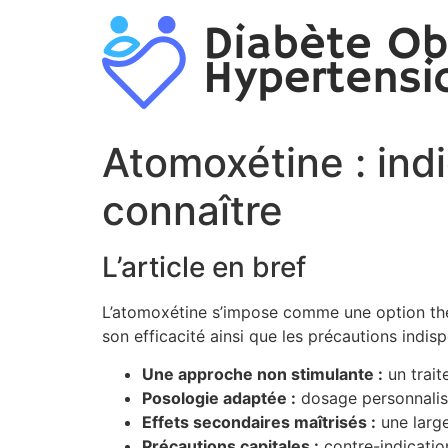
Aller
au
contenu
Atomoxétine : indi
connaître
L’article en bref
L’atomoxétine s’impose comme une option thé
son efficacité ainsi que les précautions indisp
Une approche non stimulante :
un trait
Posologie adaptée :
dosage personnalisé
Effets secondaires maîtrisés :
une large
Précautions capitales :
contre-indication