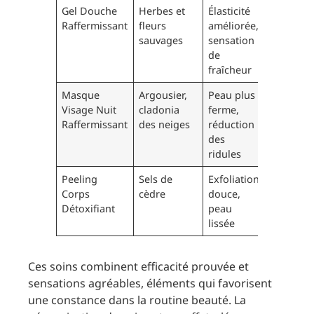
Gel Douche
Herbes et
Élasticité
Raffermissant
fleurs
améliorée,
sauvages
sensation
de
fraîcheur
Masque
Argousier,
Peau plus
Visage Nuit
cladonia
ferme,
Raffermissant
des neiges
réduction
des
ridules
Peeling
Sels de
Exfoliation
Corps
cèdre
douce,
Détoxifiant
peau
lissée
Ces soins combinent efficacité prouvée et
sensations agréables, éléments qui favorisent
une constance dans la routine beauté. La