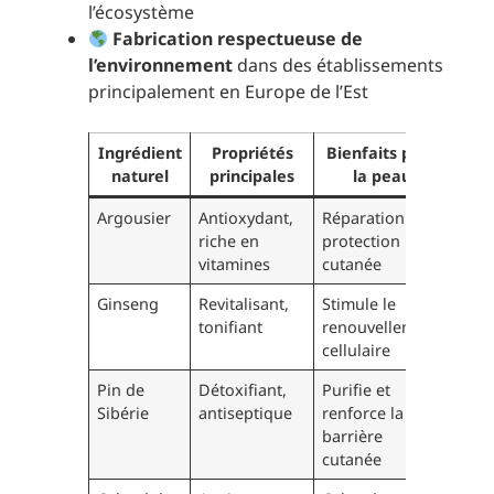
l’écosystème
Fabrication respectueuse de
l’environnement
dans des établissements
principalement en Europe de l’Est
Ingrédient
Propriétés
Bienfaits pour
naturel
principales
la peau
Argousier
Antioxydant,
Réparation et
riche en
protection
vitamines
cutanée
Ginseng
Revitalisant,
Stimule le
tonifiant
renouvellement
cellulaire
Pin de
Détoxifiant,
Purifie et
Sibérie
antiseptique
renforce la
barrière
cutanée