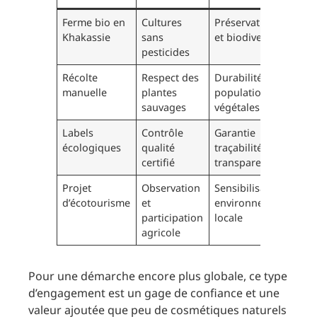
Ferme bio en
Cultures
Préservation sol
Khakassie
sans
et biodiversité
pesticides
Récolte
Respect des
Durabilité des
manuelle
plantes
populations
sauvages
végétales
Labels
Contrôle
Garantie
écologiques
qualité
traçabilité et
certifié
transparence
Projet
Observation
Sensibilisation
d’écotourisme
et
environnementale
participation
locale
agricole
Pour une démarche encore plus globale, ce type
d’engagement est un gage de confiance et une
valeur ajoutée que peu de cosmétiques naturels