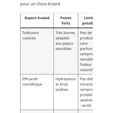
pour un choix éclairé
Aspect évalué
Points
Limites
forts
possibles
Tolérance
Très bonne,
Peu de
cutanée
adaptée
produits
aux peaux
sans
sensibles
parfum,
certains
sensibles à
l’odeur
naturelle
Efficacité
Hydratation
Pas d’effet
cosmétique
et éclat
miracle sur
visibles
certains
problèmes
sévères (ex
: acné)