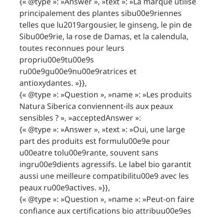
{« @type »: »Answer », »text »: »La marque utilise
principalement des plantes sibu00e9riennes
telles que lu2019argousier, le ginseng, le pin de
Sibu00e9rie, la rose de Damas, et la calendula,
toutes reconnues pour leurs
propriu00e9tu00e9s
ru00e9gu00e9nu00e9ratrices et
antioxydantes. »}},
{« @type »: »Question », »name »: »Les produits
Natura Siberica conviennent-ils aux peaux
sensibles ? », »acceptedAnswer »:
{« @type »: »Answer », »text »: »Oui, une large
part des produits est formulu00e9e pour
u00eatre tolu00e9rante, souvent sans
ingru00e9dients agressifs. Le label bio garantit
aussi une meilleure compatibilitu00e9 avec les
peaux ru00e9actives. »}},
{« @type »: »Question », »name »: »Peut-on faire
confiance aux certifications bio attribuu00e9es