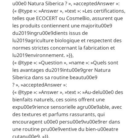
u00e0 Natura Siberica ? », »acceptedAnswer »:
{« @type »: »Answer », »text »: »Les certifications,
telles que ECOCERT ou CosmeBio, assurent que
les produits contiennent une majoritu00e9
du2019ingru00e9dients issus de
lu2019agriculture biologique et respectent des
normes strictes concernant la fabrication et
lu2019environnement. »}},
{« @type »: »Question », »name »: »Quels sont
les avantages du2019intu00e9grer Natura
Siberica dans sa routine beautu00e9
? », »acceptedAnswer »:
{« @type »: »Answer », »text »: »Au-delu00e0 des
bienfaits naturels, ces soins offrent une
expu00e9rience sensorielle agru00e9able, avec
des textures et parfums rassurants, qui
encouragent u00e0 persu00e9vu00e9rer dans
une routine pru00e9ventive du bien-u00eatre
cutanu00e9. »}},