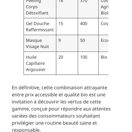
Peeling
18
370
CosmeBio,
Corps
Agriculture
Détoxifiant
Biologique
Gel Douche
15
400
CosmeBio
Raffermissant
Masque
9
50
Ecocert
Visage Nuit
Huile
20
100
Bio
Capillaire
Argousier
En définitive, cette combinaison attrayante
entre prix accessible et qualité bio est une
invitation à découvrir les vertus de cette
gamme, conçue pour répondre aux attentes
variées des consommateurs souhaitant
privilégier une routine beauté saine et
responsable.