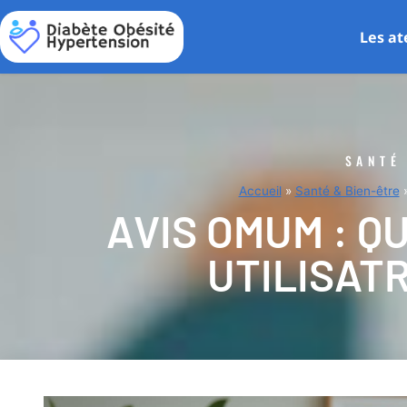
Les at
SANTÉ
Accueil
»
Santé & Bien-être
AVIS OMUM : Q
UTILISATR