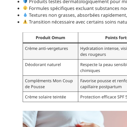
Produits testés dermatologiquement pour mini
Formules spécifiques excluant substances noc
Textures non grasses, absorbées rapidement,
Transition nécessaire avec certains soins na
Produit Omum
Points for
Crème anti-vergetures
Hydratation intense, vis
des rougeurs
Déodorant naturel
Respecte la peau sensib
chimiques
Compléments Mon Coup
Favorise pousse et ren
de Pousse
capillaire postpartum
Crème solaire teintée
Protection efficace SPF 5