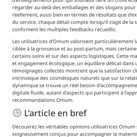
d’enseignements pour qui souhaite faire un choix éclai
regarder au-delà des emballages et des slogans po
réellement, aussi bien en termes de résultats que d’exp
du service, chaque détail compte lorsqu’il s’agit de l
confirment les multiples feedbacks recueillis.
Les utilisatrices d’Omum valorisent particulièrement l
ciblée à la grossesse et au post-partum, mais certaine
certains soins et sur des aspects logistiques. Cette ma
et engagement écologique, un équilibre délicat dans 
témoignages collectés montrent que la satisfaction cl
intrinsèque des cosmétiques naturels que sur la relat
dynamique se trouve un réel besoin d’accompagnement
digitale fluide, autant d’aspects qui participent à l’ap
recommandations Omum.
L’article en bref
Découvrez les véritables opinions utilisatrices Omum su
soigneusement conçus pour accompagner la maternité 