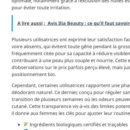
optimale, notamment grâce à l’exclusion des huiles ess
pour éviter toute irritation.
A lire aussi :
Avis Ilia Beauty : ce qu'il faut sav
Plusieurs utilisatrices ont exprimé leur satisfaction f
voire absents, qui évitent toute gêne pendant la gros
fréquemment citée pour sa capacité à réduire visiblem
contribuant à une peau plus souple et nourrie. Cette e
d’observations sur le prix parfois perçu élevé, mais jus
positionnement bio.
Cependant, certaines utilisatrices rapportent une ph
déodorant naturel. Ce dernier, conçu pour réguler san
transition de plusieurs semaines où les odeurs peuven
cutané. Cette transparence vis-à-vis des limites potent
il donne aux femmes les clés pour ajuster leur routin
Ingrédients biologiques certifiés et traçables