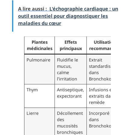
A lire aussi :
L'échographie cardiaque : un
outil essentiel pour diagnostiquer les
maladies du cœur
Plantes
Effets
Utilisation
médicinales
principaux
recommandée
Pulmonaire
Fluidifie le
Extrait
mucus,
standardisé
calme
dans
l’irritation
Bronchokod
Thym
Antiseptique,
Infusions et
expectorant
extraits dans
remède
Lierre
Décollement
Incorporé
des
dans
mucosités
Bronchokod
bronchiques