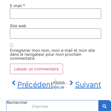
E-mail
*
Site web
Enregistrer mon nom, mon e-mail et mon site
dans le navigateur pour mon prochain
commentaire.
Précédent
Suivant
PRÉCÉDENT
SUIVANT
Santé mentale en Mayenne : ressources accessibles et contacts clés pour un accompagnement efficace
Un cardiologue alerte : cet aliment riche en cholestérol, un danger majeur pour votre santé
Rechercher