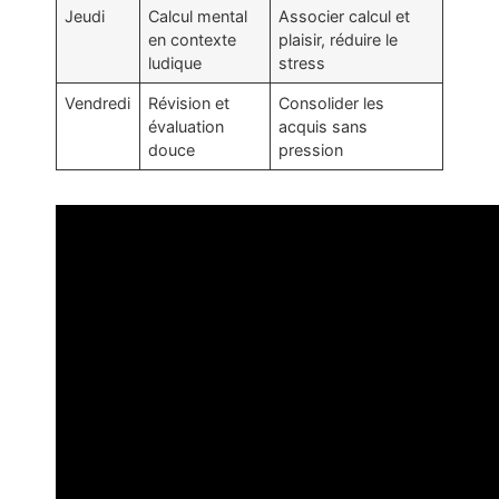
Jeudi
Calcul mental
Associer calcul et
en contexte
plaisir, réduire le
ludique
stress
Vendredi
Révision et
Consolider les
évaluation
acquis sans
douce
pression