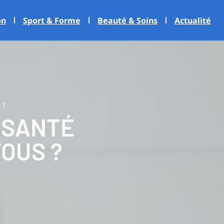
on
Sport & Forme
Beauté & Soins
Actualité
 ?
 SANTÉ
OUS ?