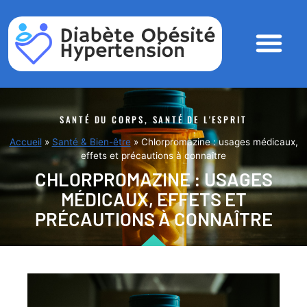
Les ateliers
Santé & Bien-être
Alimentation & Nutrition
Sport & Forme
Beauté & Soins
SANTÉ DU CORPS, SANTÉ DE L'ESPRIT
Accueil
»
Santé & Bien-être
»
Chlorpromazine : usages médicaux,
effets et précautions à connaître
CHLORPROMAZINE : USAGES
MÉDICAUX, EFFETS ET
PRÉCAUTIONS À CONNAÎTRE