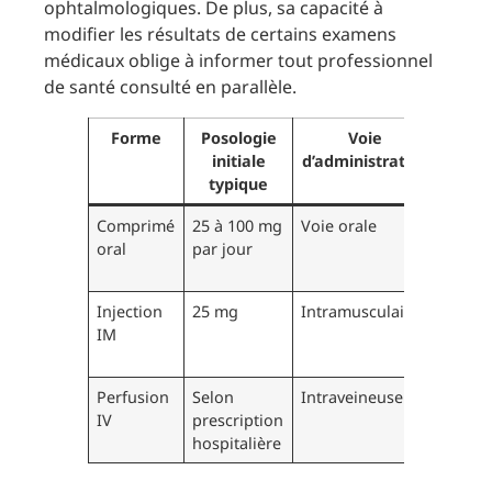
ophtalmologiques. De plus, sa capacité à
modifier les résultats de certains examens
médicaux oblige à informer tout professionnel
de santé consulté en parallèle.
Forme
Posologie
Voie
Préc
initiale
d’administration
spéc
typique
Comprimé
25 à 100 mg
Voie orale
Adapt
oral
par jour
dose 
tolér
Injection
25 mg
Intramusculaire
Survei
IM
de
l’hyp
Perfusion
Selon
Intraveineuse
Monit
IV
prescription
cardi
hospitalière
reco