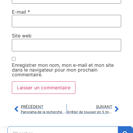
E-mail
*
Site web
Enregistrer mon nom, mon e-mail et mon site
dans le navigateur pour mon prochain
commentaire.
PRÉCÉDENT
SUIVANT
Panorama de la recherche innovante aux États-Unis : focus sur Dollar General, Keysight Technologies et Teledyne
Arrêter de tousser en 5 minutes : mythe ou solutions réellement efficaces ?