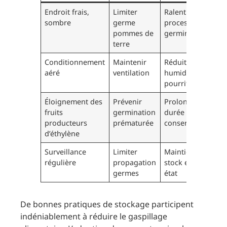
Endroit frais,
Limiter
Ralentit le
sombre
germe
processus de
pommes de
germination
terre
Conditionnement
Maintenir
Réduit
aéré
ventilation
humidité et
pourriture
Éloignement des
Prévenir
Prolonge
fruits
germination
durée de
producteurs
prématurée
conservation
d’éthylène
Surveillance
Limiter
Maintient
régulière
propagation
stock en bon
germes
état
De bonnes pratiques de stockage participent
indéniablement à réduire le gaspillage