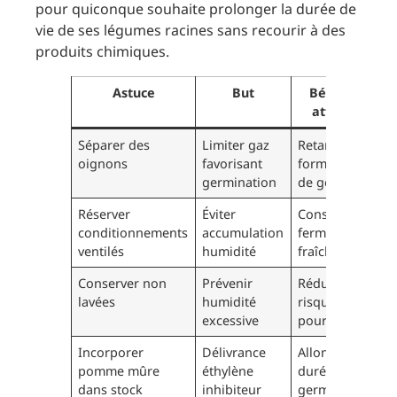
pour quiconque souhaite prolonger la durée de
vie de ses légumes racines sans recourir à des
produits chimiques.
Astuce
But
Bénéfice
attendu
Séparer des
Limiter gaz
Retarder la
oignons
favorisant
formation
germination
de germes
Réserver
Éviter
Conserver
conditionnements
accumulation
fermeté et
ventilés
humidité
fraîcheur
Conserver non
Prévenir
Réduire
lavées
humidité
risque de
excessive
pourriture
Incorporer
Délivrance
Allonger
pomme mûre
éthylène
durée sans
dans stock
inhibiteur
germination