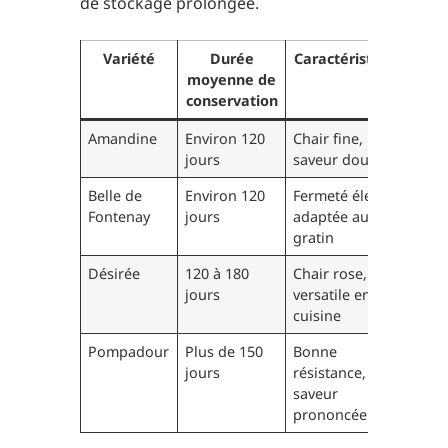
de stockage prolongée.
Variété
Durée
Caractéristiques
moyenne de
conservation
Amandine
Environ 120
Chair fine,
jours
saveur douce
Belle de
Environ 120
Fermeté élevée,
Fontenay
jours
adaptée au
gratin
Désirée
120 à 180
Chair rose,
jours
versatile en
cuisine
Pompadour
Plus de 150
Bonne
jours
résistance,
saveur
prononcée