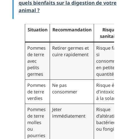
quels bienfaits sur la digestion de votre
animal ?
Situation
Recommandation
Risques
sanitaires
Pommes
Retirer germes et
Risque faible
de terre
cuire rapidement
si
avec
consommées
petits
en petite
germes
quantité
Pommes
Ne pas
Risque élevé
de terre
consommer
d’intoxication
verdies
à la solanine
Pommes
Jeter
Risque
de terre
immédiatement
d’altération
molles
bactérienne
ou
ou fongique
pourries