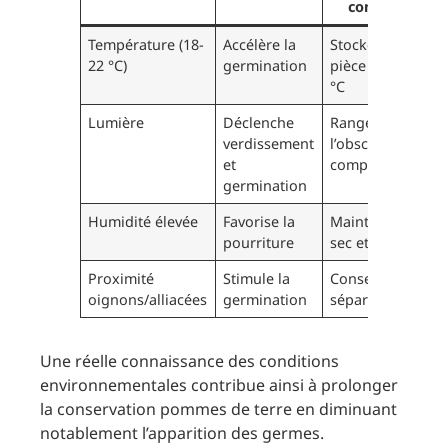
conservation
Température (18-
Accélère la
Stocker dans un
22 °C)
germination
pièce entre 4 et 
°C
Lumière
Déclenche
Ranger dans
verdissement
l’obscurité
et
complète
germination
Humidité élevée
Favorise la
Maintenir un lieu
pourriture
sec et aéré
Proximité
Stimule la
Conserver
oignons/alliacées
germination
séparément
Une réelle connaissance des conditions
environnementales contribue ainsi à prolonger
la conservation pommes de terre en diminuant
notablement l’apparition des germes.