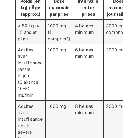
Poids (en
Dose
Intervalle
Dose
kg) / Âge
maximale
entre
maximale
(approx.)
par prise
prises
journalière
≥ 50 kg (≈
1000 mg
4 heures
3000 mg (3
15 ans et
(1
minimum
comprimés)
plus)
comprimé)
Adultes
1000 mg
6 heures
3000 mg
avec
minimum
insuffisance
rénale
légère
(Clairance
10–50
mL/min)
Adultes
1000 mg
8 heures
2000 mg
avec
minimum
insuffisance
rénale
sévère