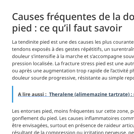
Causes fréquentes de la do
pied : ce qu’il faut savoir
La tendinite pied est une des causes les plus courant
tendons exposés à des gestes répétitifs, un surentra
douleur s’intensifie à la marche et s’accompagne souve
pression localisée. La fracture stress pied est une aut
ou après une augmentation trop rapide de l’activité p
douleur sourde progressive, résistante au simple repos
A lire aussi :
Theralene (alimemazine tartrate) : 
Les entorses pied, moins fréquentes sur cette zone, 
gonflement du pied. Les causes inflammatoires comme l
être envisagées, surtout en présence de raideur artic
résultant de la compression ou irritation nerveuse, peu