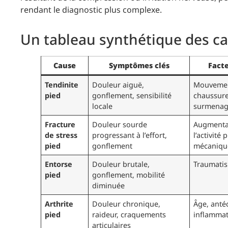
rendant le diagnostic plus complexe.
Un tableau synthétique des ca
Cause
Symptômes clés
Facte
Tendinite
Douleur aiguë,
Mouvement
pied
gonflement, sensibilité
chaussure
locale
surmena
Fracture
Douleur sourde
Augmenta
de stress
progressant à l’effort,
l’activité
pied
gonflement
mécaniqu
Entorse
Douleur brutale,
Traumatis
pied
gonflement, mobilité
diminuée
Arthrite
Douleur chronique,
Âge, anté
pied
raideur, craquements
inflammat
articulaires