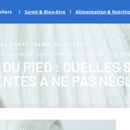
eliers
Santé & Bien-être
Alimentation & Nutriti
 DU CORPS, SANTÉ DE L'ESPRIT
ur dessus du pied : quelles sont les causes fréquentes à ne pas néglig
DU PIED : QUELLES 
NTES À NE PAS NÉGL