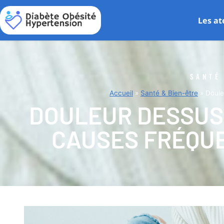
Les at
SANTÉ
Accueil
»
Santé & Bien-être
»
Doule
DOULEUR DESSUS 
CAUSES FRÉQUE