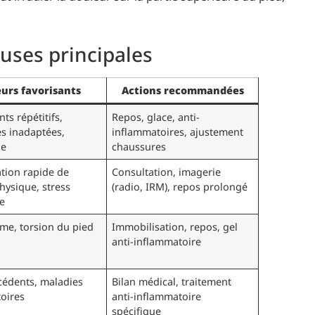
uses principales
urs favorisants
Actions recommandées
s répétitifs,
Repos, glace, anti-
s inadaptées,
inflammatoires, ajustement
ge
chaussures
tion rapide de
Consultation, imagerie
 physique, stress
(radio, IRM), repos prolongé
e
me, torsion du pied
Immobilisation, repos, gel
anti-inflammatoire
cédents, maladies
Bilan médical, traitement
oires
anti-inflammatoire
spécifique