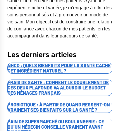
santé et le bien-être de mes patients. Ayant une
expérience riche et variée, je m’engage à offrir des
soins personnalisés et à promouvoir un mode de
vie sain. Mon objectif est de construire une relation
de confiance avec chacun de mes patients, en les
accompagnant dans leur parcours de santé.
Les derniers articles
NHCO : QUELS BIENFAITS POUR LA SANTÉ CACHE
CET INGRÉDIENT NATUREL ?
FRAIS DE SANTÉ : COMMENT LE DOUBLEMENT DE
CES DEUX PLAFONDS VA ALOURDIR LE BUDGET
DES MÉNAGES FRANÇAIS
PROBIOTIQUE : À PARTIR DE QUAND RESSENT-ON
VRAIMENT SES BIENFAITS SUR LA SANTÉ ?
PAIN DE SUPERMARCHÉ OU BOULANGERIE : CE
QU’UN MÉDECIN CONSEILLE VRAIMENT AVANT