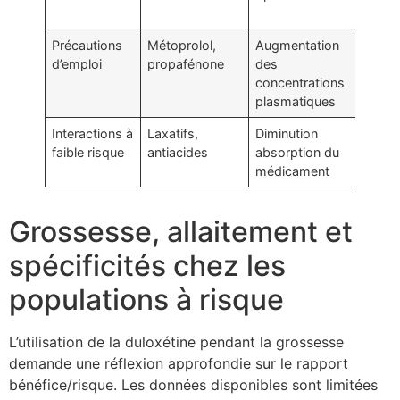
thér
Précautions
Métoprolol,
Augmentation
Surv
d’emploi
propafénone
des
clin
concentrations
rap
plasmatiques
Interactions à
Laxatifs,
Diminution
Res
faible risque
antiacides
absorption du
inte
médicament
hora
Grossesse, allaitement et
spécificités chez les
populations à risque
L’utilisation de la duloxétine pendant la grossesse
demande une réflexion approfondie sur le rapport
bénéfice/risque. Les données disponibles sont limitées