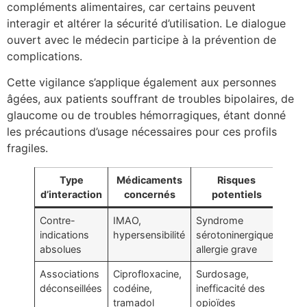
compléments alimentaires, car certains peuvent
interagir et altérer la sécurité d’utilisation. Le dialogue
ouvert avec le médecin participe à la prévention de
complications.
Cette vigilance s’applique également aux personnes
âgées, aux patients souffrant de troubles bipolaires, de
glaucome ou de troubles hémorragiques, étant donné
les précautions d’usage nécessaires pour ces profils
fragiles.
Type
Médicaments
Risques
Co
d’interaction
concernés
potentiels
Contre-
IMAO,
Syndrome
Ne 
indications
hypersensibilité
sérotoninergique,
asso
absolues
allergie grave
Associations
Ciprofloxacine,
Surdosage,
Surv
déconseillées
codéine,
inefficacité des
ou
tramadol
opioïdes
cha