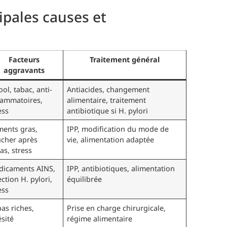
ipales causes et
Facteurs
Traitement général
aggravants
ool, tabac, anti-
Antiacides, changement
lammatoires,
alimentaire, traitement
ess
antibiotique si H. pylori
ments gras,
IPP, modification du mode de
cher après
vie, alimentation adaptée
as, stress
dicaments AINS,
IPP, antibiotiques, alimentation
ection H. pylori,
équilibrée
ess
as riches,
Prise en charge chirurgicale,
sité
régime alimentaire