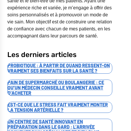
santé et le bien-être de mes patients. Ayant une
expérience riche et variée, je m’engage à offrir des
soins personnalisés et à promouvoir un mode de
vie sain. Mon objectif est de construire une relation
de confiance avec chacun de mes patients, en les
accompagnant dans leur parcours de santé.
Les derniers articles
PROBIOTIQUE : À PARTIR DE QUAND RESSENT-ON
VRAIMENT SES BIENFAITS SUR LA SANTÉ ?
PAIN DE SUPERMARCHÉ OU BOULANGERIE : CE
QU’UN MÉDECIN CONSEILLE VRAIMENT AVANT
D’ACHETER
EST-CE QUE LE STRESS FAIT VRAIMENT MONTER
LA TENSION ARTÉRIELLE ?
UN CENTRE DE SANTÉ INNOVANT EN
PRÉPARATION DANS LE GARD : L’ARRIVÉE