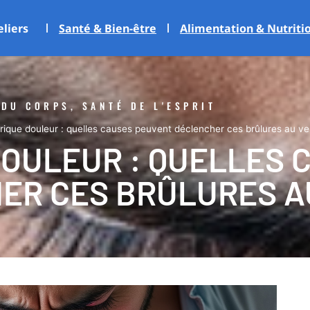
eliers
Santé & Bien-être
Alimentation & Nutriti
 DU CORPS, SANTÉ DE L'ESPRIT
rique douleur : quelles causes peuvent déclencher ces brûlures au ve
DOULEUR : QUELLES 
ER CES BRÛLURES A