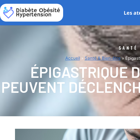
Les at
SANTÉ
Accueil
»
Santé & Bien-être
»
Épigast
ÉPIGASTRIQUE 
PEUVENT DÉCLENCH