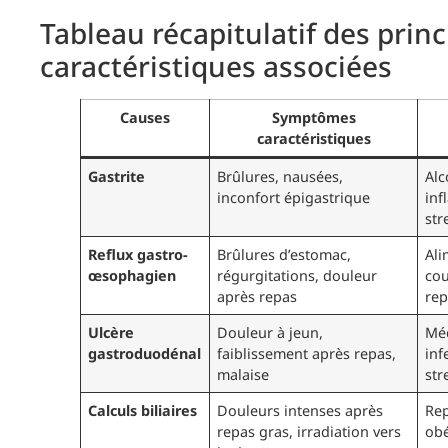
Tableau récapitulatif des princ
caractéristiques associées
Causes
Symptômes
caractéristiques
Gastrite
Brûlures, nausées,
Alc
inconfort épigastrique
inf
str
Reflux gastro-
Brûlures d’estomac,
Ali
œsophagien
régurgitations, douleur
cou
après repas
rep
Ulcère
Douleur à jeun,
Mé
gastroduodénal
faiblissement après repas,
inf
malaise
str
Calculs biliaires
Douleurs intenses après
Rep
repas gras, irradiation vers
obé