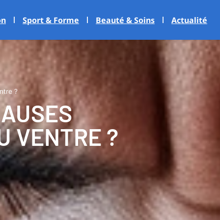
on
Sport & Forme
Beauté & Soins
Actualité
ntre ?
CAUSES
U VENTRE ?