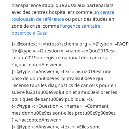
transparence s’applique aussi aux partenariats
avec des centres hospitaliers comme
un centre
toulousain de référence
ou pour des études en
zone de crise, comme
l’urgence sanitaire
observée à Gaza
.
{« @context »: »https://schema.org », »@type »: »FAQP
[{« @type »: »Question », »name »: »Quu2019est-
ce quu2019un registre national des cancers
? », »acceptedAnswer »:
{« @type »: »Answer », »text »: »Cu2019est une
base de donnu00e9es centralisu00e9e qui
recense tous les diagnostics de cancers pour en
suivre lu2019u00e9volution et amu00e9liorer les
politiques de santu00e9 publique. »}},
{« @type »: »Question », »name »: »Comment
mes donnu00e9es sont-elles protu00e9g00e9es
? », »acceptedAnswer »:
{« @type »: »Answer », »text »: »Elles sont