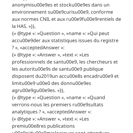
anonymisu00e9es et stocku00e9es dans un
environnement su00e9curisu00e9, conforme
aux normes CNIL et aux ru00e9fu00e9rentiels de
la HAS. »}},
{« @type »: »Question », »name »: »Qui peut
accu00e9der aux statistiques issues du registre
? », »acceptedAnswer »:
{« @type »: »Answer », »text »: »Les
professionnels de santu00e9, les chercheurs et
les autoritu00e9s de santu00e9 publique
disposent du2019un accu00e8s encadru00e9 et
limitu00e9 u00e0 des donnu00e9es
agru00e9gu00e9es. »}},
{« @type »: »Question », »name »: »Quand
verrons-nous les premiers ru00e9sultats
analytiques ? », »acceptedAnswer »:
{« @type »: »Answer », »text »: »Les
premiu00e8res publications