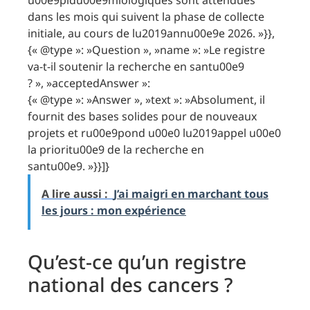
u00e9pidu00e9miologiques sont attendues
dans les mois qui suivent la phase de collecte
initiale, au cours de lu2019annu00e9e 2026. »}},
{« @type »: »Question », »name »: »Le registre
va-t-il soutenir la recherche en santu00e9
? », »acceptedAnswer »:
{« @type »: »Answer », »text »: »Absolument, il
fournit des bases solides pour de nouveaux
projets et ru00e9pond u00e0 lu2019appel u00e0
la prioritu00e9 de la recherche en
santu00e9. »}}]}
A lire aussi :
J’ai maigri en marchant tous
les jours : mon expérience
Qu’est-ce qu’un registre
national des cancers ?