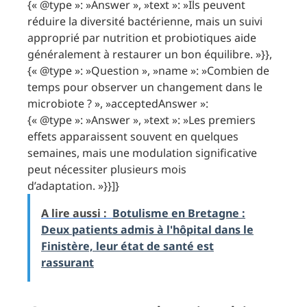
{« @type »: »Answer », »text »: »Ils peuvent
réduire la diversité bactérienne, mais un suivi
approprié par nutrition et probiotiques aide
généralement à restaurer un bon équilibre. »}},
{« @type »: »Question », »name »: »Combien de
temps pour observer un changement dans le
microbiote ? », »acceptedAnswer »:
{« @type »: »Answer », »text »: »Les premiers
effets apparaissent souvent en quelques
semaines, mais une modulation significative
peut nécessiter plusieurs mois
d’adaptation. »}}]}
A lire aussi :
Botulisme en Bretagne :
Deux patients admis à l'hôpital dans le
Finistère, leur état de santé est
rassurant