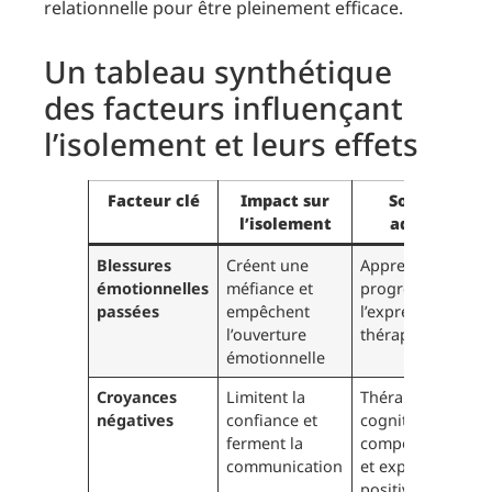
relationnelle pour être pleinement efficace.
Un tableau synthétique
des facteurs influençant
l’isolement et leurs effets
Facteur clé
Impact sur
Solutions
l’isolement
adaptées
Blessures
Créent une
Apprentissage
émotionnelles
méfiance et
progressif de
passées
empêchent
l’expression et
l’ouverture
thérapie ciblée
émotionnelle
Croyances
Limitent la
Thérapie
négatives
confiance et
cognitivo-
ferment la
comportemental
communication
et expériences
positives sociales