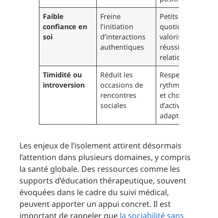
Faible
Freine
Petits pas
confiance en
l’initiation
quotidiens et
soi
d’interactions
valorisation des
authentiques
réussites
relationnelles
Timidité ou
Réduit les
Respect du
introversion
occasions de
rythme personne
rencontres
et choix
sociales
d’activités
adaptées
Les enjeux de l’isolement attirent désormais
l’attention dans plusieurs domaines, y compris
la santé globale. Des ressources comme les
supports d’éducation thérapeutique, souvent
évoquées dans le cadre du suivi médical,
peuvent apporter un appui concret. Il est
important de rappeler que
la sociabilité sans