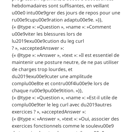
hebdomadaires sont suffisantes, en veillant
u00e0 intu00e9grer des jours de repos pour une
ru00e9cupu00e9ration adaptu00e9e. »}},
{« @type »: »Question », »name »: »Comment
u00e9viter les blessures lors de
lu2019exu00e9cution du leg curl
? », »acceptedAnswer »:
{« @type »: »Answer », »text »: »Il est essentiel de
maintenir une posture neutre, de ne pas utiliser
de charges trop lourdes, et
du2019exu00e9cuter une amplitude
complu00e8te et contru00f4lu00e9e lors de
chaque ru00e9pu00e9tition. »}},
{« @type »: »Question », »name »: »Est-il utile de
complu00e9ter le leg curl avec du2019autres
exercices ? », »acceptedAnswer »:
{« @type »: »Answer », »text »: »Oui, associer des
exercices fonctionnels comme le soulevu00e9