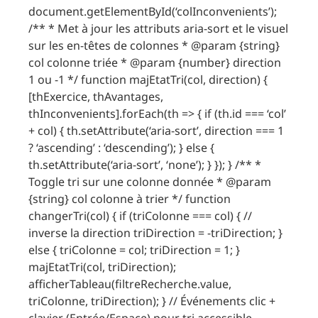
document.getElementById(‘colInconvenients’);
/** * Met à jour les attributs aria-sort et le visuel
sur les en-têtes de colonnes * @param {string}
col colonne triée * @param {number} direction
1 ou -1 */ function majEtatTri(col, direction) {
[thExercice, thAvantages,
thInconvenients].forEach(th => { if (th.id === ‘col’
+ col) { th.setAttribute(‘aria-sort’, direction === 1
? ‘ascending’ : ‘descending’); } else {
th.setAttribute(‘aria-sort’, ‘none’); } }); } /** *
Toggle tri sur une colonne donnée * @param
{string} col colonne à trier */ function
changerTri(col) { if (triColonne === col) { //
inverse la direction triDirection = -triDirection; }
else { triColonne = col; triDirection = 1; }
majEtatTri(col, triDirection);
afficherTableau(filtreRecherche.value,
triColonne, triDirection); } // Événements clic +
clavier (Entrée/Espace) pour tri accessible