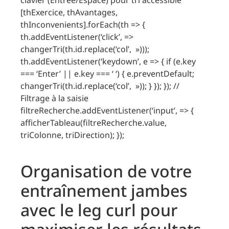
[thExercice, thAvantages,
thInconvenients].forEach(th => {
th.addEventListener(‘click’, =>
changerTri(th.id.replace(‘col’, »)));
th.addEventListener(‘keydown’, e => { if (e.key
=== ‘Enter’ || e.key === ‘ ‘) { e.preventDefault;
changerTri(th.id.replace(‘col’, »)); } }); }); //
Filtrage à la saisie
filtreRecherche.addEventListener(‘input’, => {
afficherTableau(filtreRecherche.value,
triColonne, triDirection); });
Organisation de votre
entraînement jambes
avec le leg curl pour