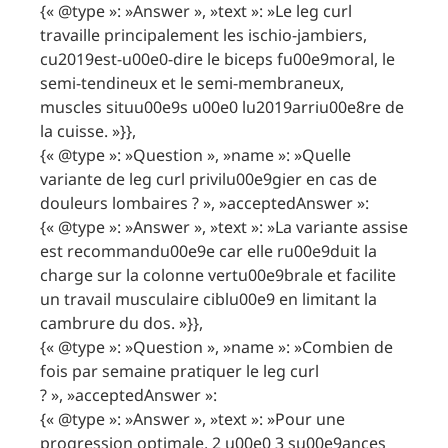
{« @type »: »Answer », »text »: »Le leg curl
travaille principalement les ischio-jambiers,
cu2019est-u00e0-dire le biceps fu00e9moral, le
semi-tendineux et le semi-membraneux,
muscles situu00e9s u00e0 lu2019arriu00e8re de
la cuisse. »}},
{« @type »: »Question », »name »: »Quelle
variante de leg curl privilu00e9gier en cas de
douleurs lombaires ? », »acceptedAnswer »:
{« @type »: »Answer », »text »: »La variante assise
est recommandu00e9e car elle ru00e9duit la
charge sur la colonne vertu00e9brale et facilite
un travail musculaire ciblu00e9 en limitant la
cambrure du dos. »}},
{« @type »: »Question », »name »: »Combien de
fois par semaine pratiquer le leg curl
? », »acceptedAnswer »:
{« @type »: »Answer », »text »: »Pour une
progression optimale, 2 u00e0 3 su00e9ances