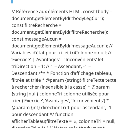
// Référence aux éléments HTML const tbody =
document.getElementById(‘tbodyLegCurl’);
const filtreRecherche =
document.getElementById(‘filtreRecherche’);
const messageAucun =
document.getElementById(‘messageAucun’); //
Variables d’état pour tri let triColonne = null; //
‘Exercice’ | ‘Avantages’ | ‘Inconvénients’ let
triDirection = 1; // 1 = Ascendant, -1 =
Descendant /** * Fonction d’affichage tableau,
filtrée et triée * @param {string} filtreTexte texte
à rechercher (insensible à la casse) * @param
{string|null} colonneTri colonne utilisée pour
trier (‘Exercice’, ‘Avantages’, ‘Inconvénients’) *
@param {int} directionTri 1 pour ascendant, -1
pour descendant */ function
afficherTableau(filtreTexte = », colonneTri = null,
directionTri = 1) { // Nettoyer le tbody avant