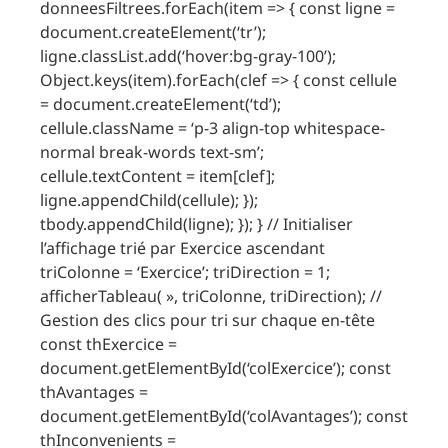
donneesFiltrees.forEach(item => { const ligne =
document.createElement(‘tr’);
ligne.classList.add(‘hover:bg-gray-100’);
Object.keys(item).forEach(clef => { const cellule
= document.createElement(‘td’);
cellule.className = ‘p-3 align-top whitespace-
normal break-words text-sm’;
cellule.textContent = item[clef];
ligne.appendChild(cellule); });
tbody.appendChild(ligne); }); } // Initialiser
l’affichage trié par Exercice ascendant
triColonne = ‘Exercice’; triDirection = 1;
afficherTableau( », triColonne, triDirection); //
Gestion des clics pour tri sur chaque en-tête
const thExercice =
document.getElementById(‘colExercice’); const
thAvantages =
document.getElementById(‘colAvantages’); const
thInconvenients =