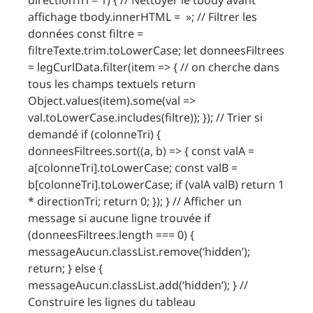
affichage tbody.innerHTML = »; // Filtrer les
données const filtre =
filtreTexte.trim.toLowerCase; let donneesFiltrees
= legCurlData.filter(item => { // on cherche dans
tous les champs textuels return
Object.values(item).some(val =>
val.toLowerCase.includes(filtre)); }); // Trier si
demandé if (colonneTri) {
donneesFiltrees.sort((a, b) => { const valA =
a[colonneTri].toLowerCase; const valB =
b[colonneTri].toLowerCase; if (valA valB) return 1
* directionTri; return 0; }); } // Afficher un
message si aucune ligne trouvée if
(donneesFiltrees.length === 0) {
messageAucun.classList.remove(‘hidden’);
return; } else {
messageAucun.classList.add(‘hidden’); } //
Construire les lignes du tableau