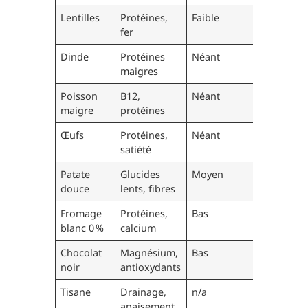
Lentilles
Protéines,
Faible
80-100g
fer
(cuites)
Dinde
Protéines
Néant
100-120g
maigres
Poisson
B12,
Néant
120g
maigre
protéines
Œufs
Protéines,
Néant
2 œufs (1
satiété
jaune)
Patate
Glucides
Moyen
100g
douce
lents, fibres
Fromage
Protéines,
Bas
100-125g
blanc 0 %
calcium
Chocolat
Magnésium,
Bas
1 carré
noir
antioxydants
Tisane
Drainage,
n/a
1 bol
apaisement