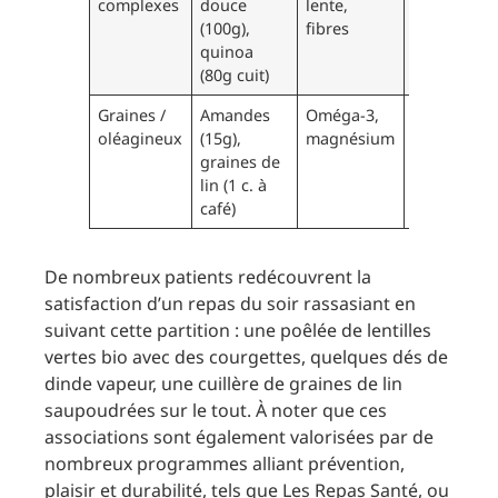
complexes
douce
lente,
sensation
(100g),
fibres
de faim
quinoa
nocturne
(80g cuit)
Graines /
Amandes
Oméga-3,
Soutien
oléagineux
(15g),
magnésium
du
graines de
système
lin (1 c. à
nerveux
café)
De nombreux patients redécouvrent la
satisfaction d’un repas du soir rassasiant en
suivant cette partition : une poêlée de lentilles
vertes bio avec des courgettes, quelques dés de
dinde vapeur, une cuillère de graines de lin
saupoudrées sur le tout. À noter que ces
associations sont également valorisées par de
nombreux programmes alliant prévention,
plaisir et durabilité, tels que Les Repas Santé, ou