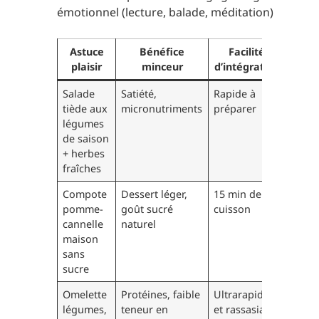
émotionnel (lecture, balade, méditation)
Astuce
Bénéfice
Facilité
plaisir
minceur
d’intégration
Salade
Satiété,
Rapide à
tiède aux
micronutriments
préparer
légumes
de saison
+ herbes
fraîches
Compote
Dessert léger,
15 min de
pomme-
goût sucré
cuisson
cannelle
naturel
maison
sans
sucre
Omelette
Protéines, faible
Ultrarapide
légumes,
teneur en
et rassasiant