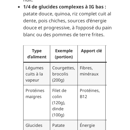
1/4 de glucides complexes à IG bas :
patate douce, quinoa, riz complet cuit al
dente, pois chiches, sources d’énergie
douce et progressive, à l’opposé du pain
blanc ou des pommes de terre frites.
Type
Exemple
Apport clé
Atout
d’aliment
(portion)
“minceur”
Légumes
Courgettes,
Fibres,
Satiété,
cuits à la
brocolis
minéraux
digestion
vapeur
(200g)
Protéines
Filet de
Protéines,
Réduction
maigres
colin
B12
de la
(120g),
masse
dinde
grasse
(100g)
Glucides
Patate
Énergie
Évite la