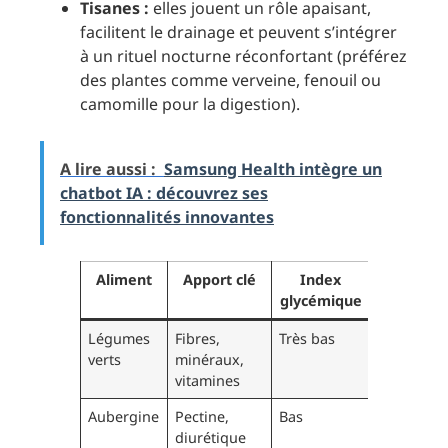
Tisanes :
elles jouent un rôle apaisant,
facilitent le drainage et peuvent s’intégrer
à un rituel nocturne réconfortant (préférez
des plantes comme verveine, fenouil ou
camomille pour la digestion).
A lire aussi :
Samsung Health intègre un
chatbot IA : découvrez ses
fonctionnalités innovantes
Aliment
Apport clé
Index
Porti
glycémique
recomma
Légumes
Fibres,
Très bas
À volonté
verts
minéraux,
vitamines
Aubergine
Pectine,
Bas
200g
diurétique