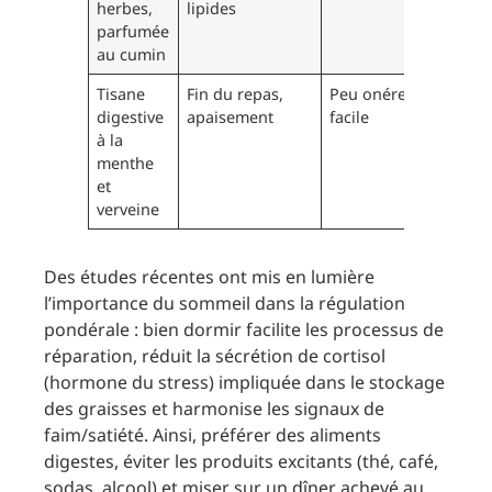
herbes,
lipides
parfumée
au cumin
Tisane
Fin du repas,
Peu onéreux,
digestive
apaisement
facile
à la
menthe
et
verveine
Des études récentes ont mis en lumière
l’importance du sommeil dans la régulation
pondérale : bien dormir facilite les processus de
réparation, réduit la sécrétion de cortisol
(hormone du stress) impliquée dans le stockage
des graisses et harmonise les signaux de
faim/satiété. Ainsi, préférer des aliments
digestes, éviter les produits excitants (thé, café,
sodas, alcool) et miser sur un dîner achevé au