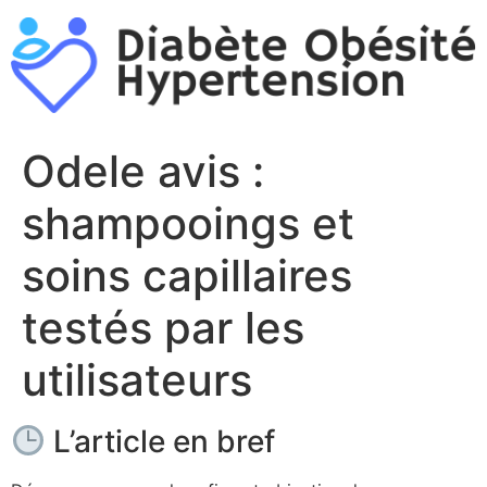
Aller
au
contenu
Odele avis :
shampooings et
soins capillaires
testés par les
utilisateurs
L’article en bref