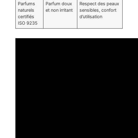
Parfums
Parfum doux
Respect des peaux
naturels
et non irritant
sensibles, confort
certifiés
d’utilisation
ISO 9235