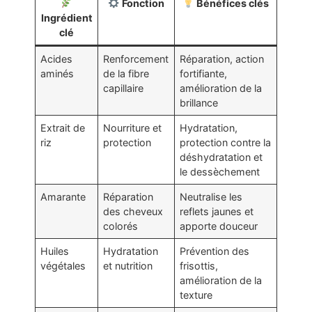
Fonction
Bénéfices clés
Ingrédient
clé
Acides
Renforcement
Réparation, action
aminés
de la fibre
fortifiante,
capillaire
amélioration de la
brillance
Extrait de
Nourriture et
Hydratation,
riz
protection
protection contre la
déshydratation et
le dessèchement
Amarante
Réparation
Neutralise les
des cheveux
reflets jaunes et
colorés
apporte douceur
Huiles
Hydratation
Prévention des
végétales
et nutrition
frisottis,
amélioration de la
texture