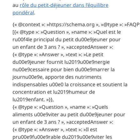
au
rôle du petit-déjeuner dans l’équilibre
pondéral
.
{« @context »: »https://schema.org », »@type »: »FAQP
[{« @type »: »Question », »name »: »Quel est le
ru00f4le principal du petit du00e9jeuner pour
un enfant de 3 ans ? », »acceptedAnswer »:
{« @type »: »Answer », »text »: »Le petit
du00e9jeuner fournit lu2019u00e9nergie
nu00e9cessaire pour bien du00e9marrer la
journu00e9e, apporte des nutriments
indispensables u00e0 la croissance et soutient la
concentration et lu2019humeur de
lu2019enfant. »}},
{« @type »: »Question », »name »: »Quels
aliments u00e9viter au petit du00e9jeuner pour
un enfant de 3 ans ? », »acceptedAnswer »:
{« @type »: »Answer », »text »: »Il est
pru00e9fu00e9rable du2019u00e9viter les