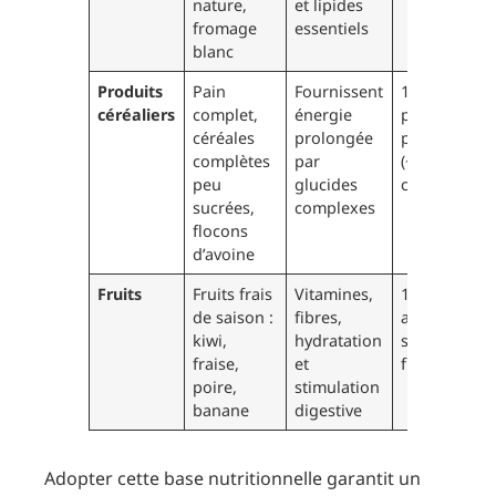
nature,
et lipides
fromage
essentiels
blanc
Produits
Pain
Fournissent
1 tranche de
céréaliers
complet,
énergie
pain ou une
céréales
prolongée
petite poign
complètes
par
(~30 g) de
peu
glucides
céréales
sucrées,
complexes
flocons
d’avoine
Fruits
Fruits frais
Vitamines,
1 portion
de saison :
fibres,
adaptée à l’
kiwi,
hydratation
soit un petit
fraise,
et
fruit ou 100 
poire,
stimulation
banane
digestive
Adopter cette base nutritionnelle garantit un