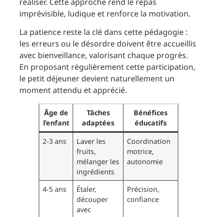
réaliser. Cette approche rend le repas
imprévisible, ludique et renforce la motivation.
La patience reste la clé dans cette pédagogie :
les erreurs ou le désordre doivent être accueillis
avec bienveillance, valorisant chaque progrès.
En proposant régulièrement cette participation,
le petit déjeuner devient naturellement un
moment attendu et apprécié.
Âge de
Tâches
Bénéfices
l’enfant
adaptées
éducatifs
2-3 ans
Laver les
Coordination
fruits,
motrice,
mélanger les
autonomie
ingrédients
4-5 ans
Étaler,
Précision,
découper
confiance
avec