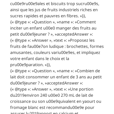
cu00e9ru00e9ales et biscuits trop sucru00e9s,
ainsi que les jus de fruits industriels riches en
sucres rapides et pauvres en fibres. »}},
{« @type »: »Question », »name »: »Comment
inciter un enfant u00e0 manger des fruits au
petit du00e9jeuner ? », »acceptedAnswer »:
{« @type »: »Answer », »text »: »Proposez les
fruits de fau00e7on ludique : brochettes, formes
amusantes, couleurs variu00e9es, et impliquez
votre enfant dans le choix et la
pru00e9paration. »}},
{« @type »: »Question », »name »: »Combien de
lait doit consommer un enfant de 3 ans au petit
du00e9jeuner ? », »acceptedAnswer »:
{« @type »: »Answer », »text »: »Une portion
du2019environ 240 u00e0 270 mL de lait de
croissance ou son u00e9quivalent en yaourt ou
fromage blanc est recommandu00e9e pour
assurer lu2019apport en calcium et