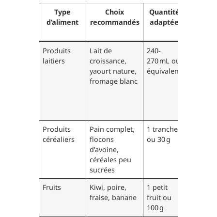
Type
Choix
Quantité
Pourqu
d’aliment
recommandés
adaptée
c’est
import
Produits
Lait de
240-
Apport 
laitiers
croissance,
270 mL ou
calcium,
yaourt nature,
équivalent
protéine
fromage blanc
lipides
essentie
la
croissan
Produits
Pain complet,
1 tranche
Énergie
céréaliers
flocons
ou 30 g
prolong
d’avoine,
et fibres
céréales peu
pour
sucrées
satiété
Fruits
Kiwi, poire,
1 petit
Fibres,
fraise, banane
fruit ou
vitamine
100 g
hydratat