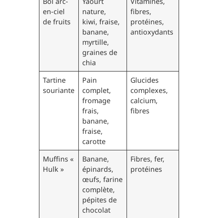
Bol arc-
Yaourt
Vitamines,
5 minutes
en-ciel
nature,
fibres,
de fruits
kiwi, fraise,
protéines,
banane,
antioxydants
myrtille,
graines de
chia
Tartine
Pain
Glucides
10 minute
souriante
complet,
complexes,
fromage
calcium,
frais,
fibres
banane,
fraise,
carotte
Muffins «
Banane,
Fibres, fer,
30 minute
Hulk »
épinards,
protéines
œufs, farine
complète,
pépites de
chocolat