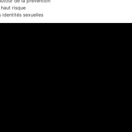
autour de la prévention
haut risque
 identités sexuelles