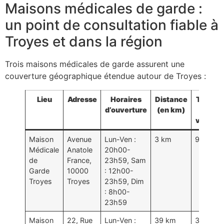
Maisons médicales de garde :
un point de consultation fiable à
Troyes et dans la région
Trois maisons médicales de garde assurent une
couverture géographique étendue autour de Troyes :
Lieu
Adresse
Horaires
Distance
Temps
d’ouverture
(en km)
en
voiture
Maison
Avenue
Lun-Ven :
3 km
9 min
Médicale
Anatole
20h00-
de
France,
23h59, Sam
Garde
10000
: 12h00-
Troyes
Troyes
23h59, Dim
: 8h00-
23h59
Maison
22, Rue
Lun-Ven :
39 km
39 min