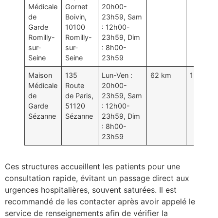
Médicale
Gornet
20h00-
de
Boivin,
23h59, Sam
Garde
10100
: 12h00-
Romilly-
Romilly-
23h59, Dim
sur-
sur-
: 8h00-
Seine
Seine
23h59
Maison
135
Lun-Ven :
62 km
1h01
Médicale
Route
20h00-
de
de Paris,
23h59, Sam
Garde
51120
: 12h00-
Sézanne
Sézanne
23h59, Dim
: 8h00-
23h59
Ces structures accueillent les patients pour une
consultation rapide, évitant un passage direct aux
urgences hospitalières, souvent saturées. Il est
recommandé de les contacter après avoir appelé le
service de renseignements afin de vérifier la