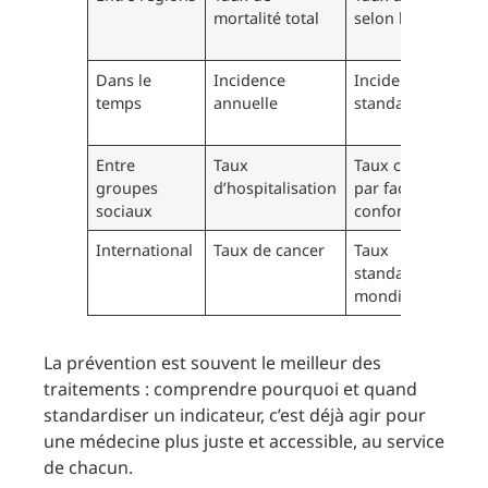
mortalité total
selon l’âge
de
dé
Dans le
Incidence
Incidence
Pe
temps
annuelle
standardisée
an
de
Entre
Taux
Taux corrigé
Iso
groupes
d’hospitalisation
par facteurs
soc
sociaux
confondants
dé
International
Taux de cancer
Taux
Pe
standardisé
co
mondial
gl
La prévention est souvent le meilleur des
traitements : comprendre pourquoi et quand
standardiser un indicateur, c’est déjà agir pour
une médecine plus juste et accessible, au service
de chacun.