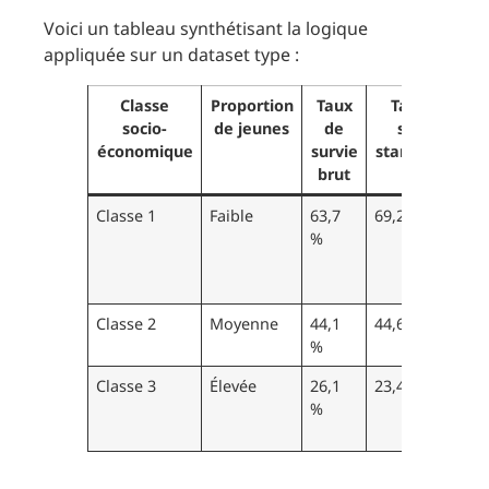
Voici un tableau synthétisant la logique
appliquée sur un dataset type :
Classe
Proportion
Taux
Taux de
socio-
de jeunes
de
survie
économique
survie
standardisé
brut
Classe 1
Faible
63,7
69,2 %
%
Classe 2
Moyenne
44,1
44,6 %
%
Classe 3
Élevée
26,1
23,4 %
%