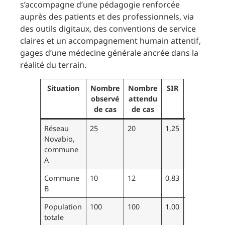
s’accompagne d’une pédagogie renforcée
auprès des patients et des professionnels, via
des outils digitaux, des conventions de service
claires et un accompagnement humain attentif,
gages d’une médecine générale ancrée dans la
réalité du terrain.
Situation
Nombre
Nombre
SIR
Interpréta
observé
attendu
de cas
de cas
Réseau
25
20
1,25
Incidence
Novabio,
supérieure 
commune
moyenne
A
attendue
Commune
10
12
0,83
Risque plu
B
faible
Population
100
100
1,00
Incidence
totale
conforme 