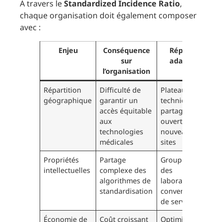
À travers le
Standardized Incidence Ratio
,
chaque organisation doit également composer
avec :
Enjeu
Conséquence
Réponse
sur
adaptée
l’organisation
Répartition
Difficulté de
Plateaux
géographique
garantir un
techniques
accès équitable
partagés,
aux
ouverture de
technologies
nouveaux
médicales
sites
Propriétés
Partage
Groupement
intellectuelles
complexe des
des
algorithmes de
laboratoires,
standardisation
conventions
de service
Économie de
Coût croissant
Optimisation