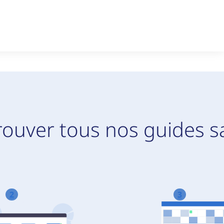
rouver tous nos guides s
2
3