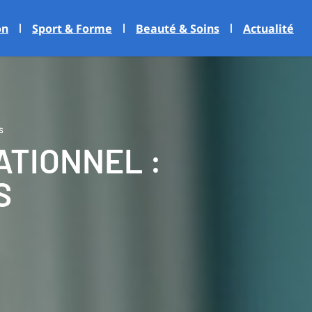
on
Sport & Forme
Beauté & Soins
Actualité
s
ATIONNEL :
S