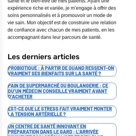
santé et le bien-être de mes patients. Ayant une
expérience riche et variée, je m’engage à offrir des
soins personnalisés et à promouvoir un mode de
vie sain. Mon objectif est de construire une relation
de confiance avec chacun de mes patients, en les
accompagnant dans leur parcours de santé.
Les derniers articles
PROBIOTIQUE : À PARTIR DE QUAND RESSENT-ON
VRAIMENT SES BIENFAITS SUR LA SANTÉ ?
PAIN DE SUPERMARCHÉ OU BOULANGERIE : CE
QU’UN MÉDECIN CONSEILLE VRAIMENT AVANT
D’ACHETER
EST-CE QUE LE STRESS FAIT VRAIMENT MONTER
LA TENSION ARTÉRIELLE ?
UN CENTRE DE SANTÉ INNOVANT EN
PRÉPARATION DANS LE GARD : L’ARRIVÉE