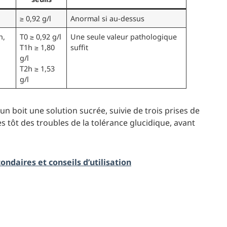
≥ 0,92 g/l
Anormal si au-dessus
h,
T0 ≥ 0,92 g/l
Une seule valeur pathologique
T1h ≥ 1,80
suffit
g/l
T2h ≥ 1,53
g/l
eun boit une solution sucrée, suivie de trois prises de
ès tôt des troubles de la tolérance glucidique, avant
condaires et conseils d’utilisation