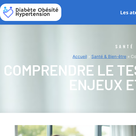
Les at
SANTÉ
Accueil
»
Santé & Bien-être
»
Co
COMPRENDRE LE TES
ENJEUX E