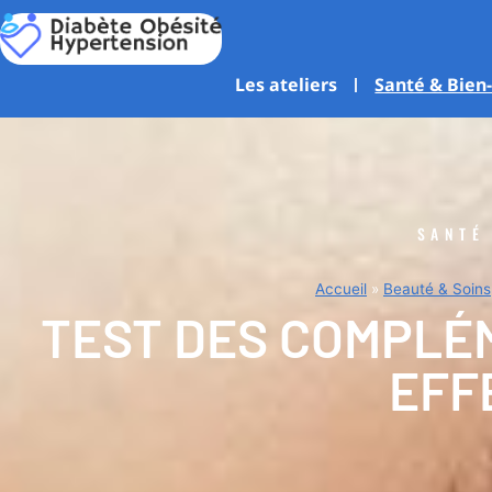
Aller
au
contenu
Les ateliers
Santé & Bien
SANTÉ
Accueil
»
Beauté & Soins
TEST DES COMPLÉ
EFF