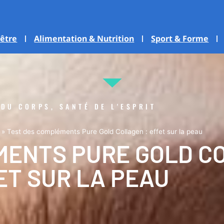
-être
Alimentation & Nutrition
Sport & Forme
 DU CORPS, SANTÉ DE L'ESPRIT
»
Test des compléments Pure Gold Collagen : effet sur la peau
MENTS PURE GOLD CO
ET SUR LA PEAU