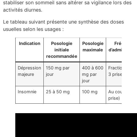
stabiliser son sommeil sans altérer sa vigilance lors des
activités diurnes.
Le tableau suivant présente une synthèse des doses
usuelles selon les usages :
Indication
Posologie
Posologie
Fréquenc
initiale
maximale
d’administrat
recommandée
Dépression
150 mg par
400 à 600
Fractionnée (
majeure
jour
mg par
3 prises)
jour
Insomnie
25 à 50 mg
100 mg
Au coucher (1
prise)