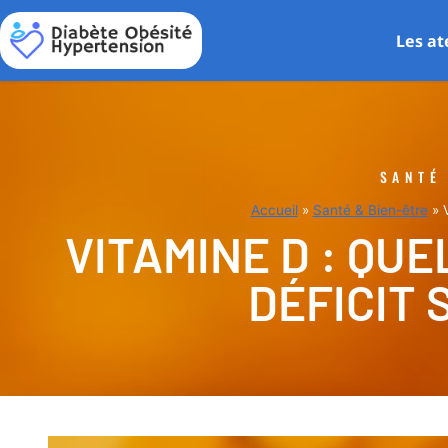
Les at
SANTÉ
Accueil
»
Santé & Bien-être
»
VITAMINE D : QU
DÉFICIT