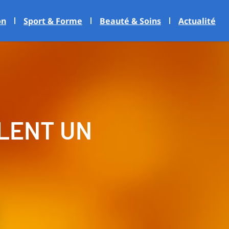
on
Sport & Forme
Beauté & Soins
Actualité
ÈLENT UN