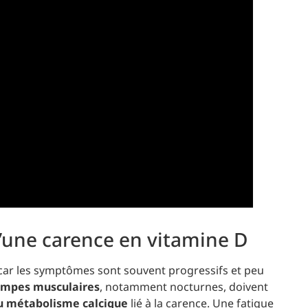
’une carence en vitamine D
t car les symptômes sont souvent progressifs et peu
ampes musculaires
, notamment nocturnes, doivent
 métabolisme calcique
lié à la carence. Une fatigue