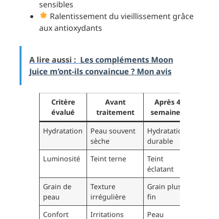
sensibles
Ralentissement du vieillissement grâce
aux antioxydants
A lire aussi :
Les compléments Moon
Juice m’ont-ils convaincue ? Mon avis
Critère
Avant
Après 4
Not
évalué
traitement
semaines
utilisa
Hydratation
Peau souvent
Hydratation
4.5/5
sèche
durable
Luminosité
Teint terne
Teint
4.6/5
éclatant
Grain de
Texture
Grain plus
4.4/5
peau
irrégulière
fin
Confort
Irritations
Peau
4.7/5