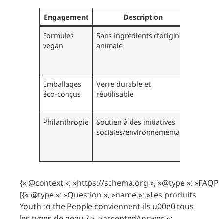
Engagement
Description
Imp
Formules
Sans ingrédients d’origine
Respec
vegan
animale
la fau
sensibi
écolo
Emballages
Verre durable et
Réduc
éco-conçus
réutilisable
des dé
plasti
Philanthropie
Soutien à des initiatives
Partic
sociales/environnementales
active
mond
meille
{« @context »: »https://schema.org », »@type »: »FAQP
[{« @type »: »Question », »name »: »Les produits
Youth to the People conviennent-ils u00e0 tous
les types de peau ? », »acceptedAnswer »: