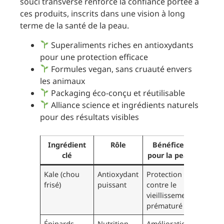
souci transverse renforce la confiance portée à
ces produits, inscrits dans une vision à long
terme de la santé de la peau.
Superaliments riches en antioxydants
pour une protection efficace
Formules vegan, sans cruauté envers
les animaux
Packaging éco-conçu et réutilisable
Alliance science et ingrédients naturels
pour des résultats visibles
Ingrédient
Rôle
Bénéfices
clé
pour la peau
Kale (chou
Antioxydant
Protection
frisé)
puissant
contre le
vieillissement
prématuré
Épinards
Nutrition
Amélioration