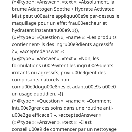
{« @type »: »Answer », »text »: »Absolument, la
brume Adaptogen Soothe + Hydrate Activated
Mist peut u00eatre appliquu00e9e par-dessus le
maquillage pour un effet frau00eecheur et
hydratant instantanu00e9. »}},
{« @type »: »Question », »name »: »Les produits
contiennent-ils des ingru00e9dients agressifs
? », »acceptedAnswer »:
{« @type »: »Answer », »text »: »Non, les
formulations u00e9vitent les ingru00e9dients
irritants ou agressifs, privilu00e9gient des
composants naturels non
comu00e9dogu00e8nes et adaptu00e9s u00e0
un usage quotidien. »}},
{« @type »: »Question », »name »: »Comment
intu00e9grer ces soins dans une routine anti-
u00e2ge efficace ? », »acceptedAnswer »:
{« @type »: »Answer », »text »: »Il est
conseillu00e9 de commencer par un nettoyage