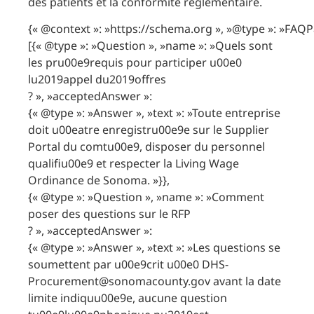
des patients et la conformité réglementaire.
{« @context »: »https://schema.org », »@type »: »FAQP
[{« @type »: »Question », »name »: »Quels sont
les pru00e9requis pour participer u00e0
lu2019appel du2019offres
? », »acceptedAnswer »:
{« @type »: »Answer », »text »: »Toute entreprise
doit u00eatre enregistru00e9e sur le Supplier
Portal du comtu00e9, disposer du personnel
qualifiu00e9 et respecter la Living Wage
Ordinance de Sonoma. »}},
{« @type »: »Question », »name »: »Comment
poser des questions sur le RFP
? », »acceptedAnswer »:
{« @type »: »Answer », »text »: »Les questions se
soumettent par u00e9crit u00e0 DHS-
Procurement@sonomacounty.gov avant la date
limite indiquu00e9e, aucune question