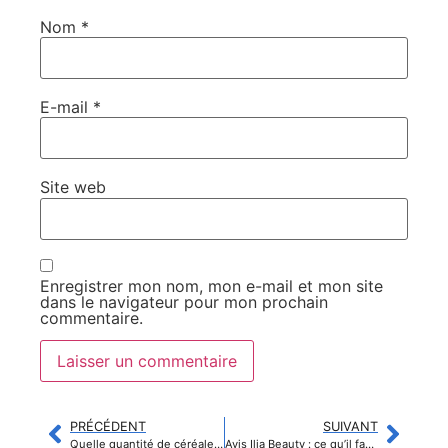
Nom
*
E-mail
*
Site web
Enregistrer mon nom, mon e-mail et mon site
dans le navigateur pour mon prochain
commentaire.
PRÉCÉDENT
SUIVANT
Quelle quantité de céréales consommer au petit-déjeuner pour une alimentation équilibrée ?
Avis Ilia Beauty : ce qu’il faut savoir sur la marque de maquillage clean