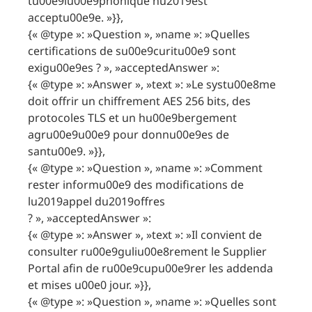
tu00e9lu00e9phonique nu2019est
acceptu00e9e. »}},
{« @type »: »Question », »name »: »Quelles
certifications de su00e9curitu00e9 sont
exigu00e9es ? », »acceptedAnswer »:
{« @type »: »Answer », »text »: »Le systu00e8me
doit offrir un chiffrement AES 256 bits, des
protocoles TLS et un hu00e9bergement
agru00e9u00e9 pour donnu00e9es de
santu00e9. »}},
{« @type »: »Question », »name »: »Comment
rester informu00e9 des modifications de
lu2019appel du2019offres
? », »acceptedAnswer »:
{« @type »: »Answer », »text »: »Il convient de
consulter ru00e9guliu00e8rement le Supplier
Portal afin de ru00e9cupu00e9rer les addenda
et mises u00e0 jour. »}},
{« @type »: »Question », »name »: »Quelles sont