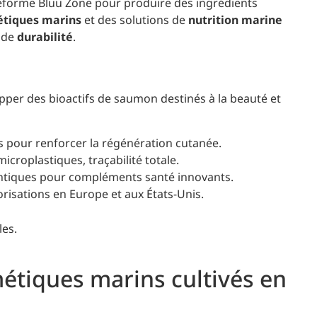
teforme Bluu Zone pour produire des ingrédients
tiques marins
et des solutions de
nutrition marine
 de
durabilité
.
opper des bioactifs de saumon destinés à la beauté et
s pour renforcer la régénération cutanée.
icroplastiques, traçabilité totale.
ntiques pour compléments santé innovants.
risations en Europe et aux États-Unis.
les.
étiques marins cultivés en