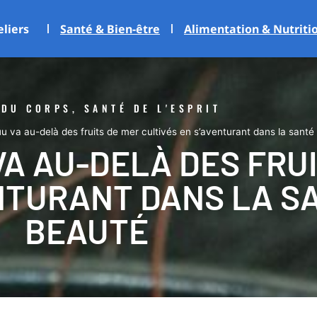
eliers
Santé & Bien-être
Alimentation & Nutriti
 DU CORPS, SANTÉ DE L'ESPRIT
uu va au-delà des fruits de mer cultivés en s’aventurant dans la santé
A AU-DELÀ DES FRUI
NTURANT DANS LA S
BEAUTÉ