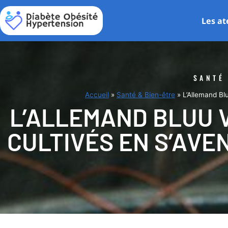
Les at
SANTÉ
Accueil
»
Santé & Bien-être
»
L’Allemand Bl
L’ALLEMAND BLUU V
CULTIVÉS EN S’AVE