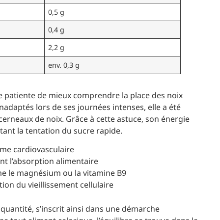
0,5 g
0,4 g
2,2 g
env. 0,3 g
ne patiente de mieux comprendre la place des noix
adaptés lors de ses journées intenses, elle a été
s cerneaux de noix. Grâce à cette astuce, son énergie
itant la tentation du sucre rapide.
ème cardiovasculaire
ent l’absorption alimentaire
e le magnésium ou la vitamine B9
ion du vieillissement cellulaire
uantité, s’inscrit ainsi dans une démarche