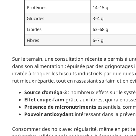
Protéines
14–15 g
Glucides
3–4 g
Lipides
63–68 g
Fibres
6–7 g
Sur le terrain, une consultation récente a permis à u
dans son alimentation : épuisée par des grignotages in
invitée à troquer les biscuits industriels par quelque
fut mieux répartie, tout en rassasiant sa faim et en év
Source d’oméga-3
: nombreux effets sur le syst
Effet coupe-faim
grâce aux fibres, qui ralentiss
Présence de micronutriments
essentiels, comm
Pouvoir antioxydant
intéressant dans la prévent
Consommer des noix avec régularité, même en petite q