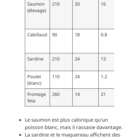
Saumon
210
20
16
Oméga-
(élevage)
3,
vitamin
D
Cabillaud
90
18
0.8
Pauvre
en
lipides
Sardine
210
24
13
Calcium
oméga-
Poulet
110
24
1.2
Protéin
(blanc)
maigres
Fromage
260
14
21
Calcium
feta
Le saumon est plus calorique qu’un
poisson blanc, mais il rassasie davantage.
La sardine et le maquereau affichent des