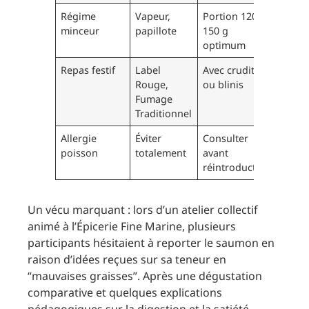
Régime
Vapeur,
Portion 120-
minceur
papillote
150 g
optimum
Repas festif
Label
Avec crudités
Rouge,
ou blinis
Fumage
Traditionnel
Allergie
Éviter
Consulter
poisson
totalement
avant
réintroduction
Un vécu marquant : lors d’un atelier collectif
animé à l’Épicerie Fine Marine, plusieurs
participants hésitaient à reporter le saumon en
raison d’idées reçues sur sa teneur en
“mauvaises graisses”. Après une dégustation
comparative et quelques explications
pédagogiques sur la digestion et la satiété,