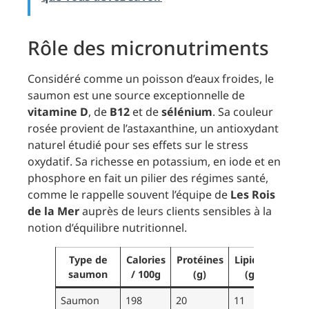
Rôle des micronutriments
Considéré comme un poisson d’eaux froides, le
saumon est une source exceptionnelle de
vitamine D
, de
B12
et de
sélénium
. Sa couleur
rosée provient de l’astaxanthine, un antioxydant
naturel étudié pour ses effets sur le stress
oxydatif. Sa richesse en potassium, en iode et en
phosphore en fait un pilier des régimes santé,
comme le rappelle souvent l’équipe de
Les Rois
de la Mer
auprès de leurs clients sensibles à la
notion d’équilibre nutritionnel.
Type de
Calories
Protéines
Lipides
Omég
saumon
/ 100g
(g)
(g)
3 (g
Saumon
198
20
11
2.2