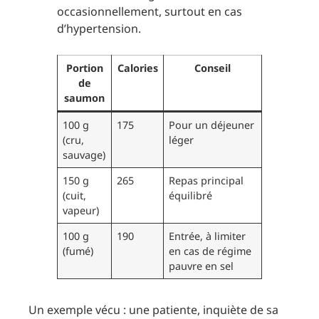
occasionnellement, surtout en cas
d’hypertension.
Portion
Calories
Conseil
de
saumon
100 g
175
Pour un déjeuner
(cru,
léger
sauvage)
150 g
265
Repas principal
(cuit,
équilibré
vapeur)
100 g
190
Entrée, à limiter
(fumé)
en cas de régime
pauvre en sel
Un exemple vécu : une patiente, inquiète de sa