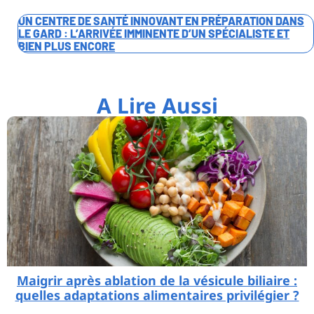
UN CENTRE DE SANTÉ INNOVANT EN PRÉPARATION DANS
LE GARD : L’ARRIVÉE IMMINENTE D’UN SPÉCIALISTE ET
BIEN PLUS ENCORE
A Lire Aussi
Maigrir après ablation de la vésicule biliaire :
quelles adaptations alimentaires privilégier ?