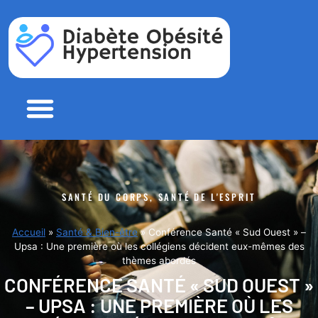
Aller
au
contenu
Santé & Bien-être
Alimentation & Nutrition
Beauté & Soins
SANTÉ DU CORPS, SANTÉ DE L'ESPRIT
Accueil
»
Santé & Bien-être
»
Conférence Santé « Sud Ouest » –
Upsa : Une première où les collégiens décident eux-mêmes des
thèmes abordés
CONFÉRENCE SANTÉ « SUD OUEST »
– UPSA : UNE PREMIÈRE OÙ LES