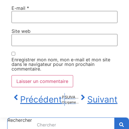
E-mail
*
Site web
Enregistrer mon nom, mon e-mail et mon site
dans le navigateur pour mon prochain
commentaire.
Précédent
Suivant
PRÉCÉDENT
SUIVANT
Omad : quels sont les bienfaits réels du jeûne intermittent en une seule prise ?
Ligament croisé : quels sont les symptômes qui doivent alerter rapidement ?
Rechercher