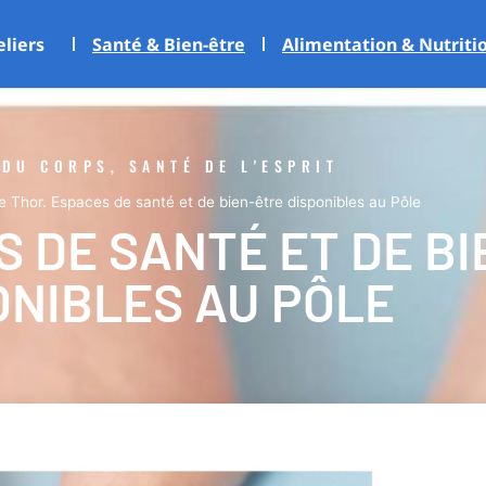
eliers
Santé & Bien-être
Alimentation & Nutriti
 DU CORPS, SANTÉ DE L'ESPRIT
e Thor. Espaces de santé et de bien-être disponibles au Pôle
S DE SANTÉ ET DE B
ONIBLES AU PÔLE