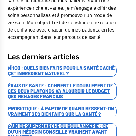
santé et le bien-être de mes patients. Ayant une
expérience riche et variée, je m’engage à offrir des
soins personnalisés et à promouvoir un mode de
vie sain. Mon objectif est de construire une relation
de confiance avec chacun de mes patients, en les
accompagnant dans leur parcours de santé.
Les derniers articles
NHCO : QUELS BIENFAITS POUR LA SANTÉ CACHE
CET INGRÉDIENT NATUREL ?
FRAIS DE SANTÉ : COMMENT LE DOUBLEMENT DE
CES DEUX PLAFONDS VA ALOURDIR LE BUDGET
DES MÉNAGES FRANÇAIS
PROBIOTIQUE : À PARTIR DE QUAND RESSENT-ON
VRAIMENT SES BIENFAITS SUR LA SANTÉ ?
PAIN DE SUPERMARCHÉ OU BOULANGERIE : CE
QU’UN MÉDECIN CONSEILLE VRAIMENT AVANT