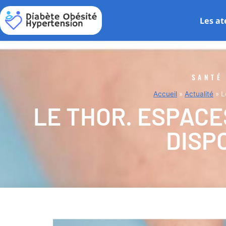
Les at
SANTÉ
Accueil
»
Actualité
»
L
LE THOR. ESPACE
DISP