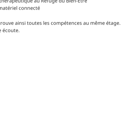
 thérapeutique au Refuge du Bien-Être
 matériel connecté
trouve ainsi toutes les compétences au même étage.
 écoute.