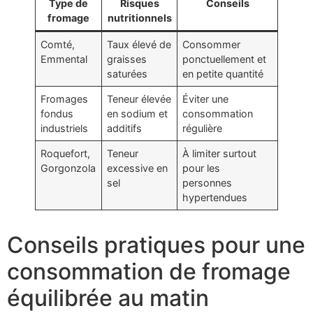
Type de
Risques
Conseils
fromage
nutritionnels
Comté,
Taux élevé de
Consommer
Emmental
graisses
ponctuellement et
saturées
en petite quantité
Fromages
Teneur élevée
Éviter une
fondus
en sodium et
consommation
industriels
additifs
régulière
Roquefort,
Teneur
À limiter surtout
Gorgonzola
excessive en
pour les
sel
personnes
hypertendues
Conseils pratiques pour une
consommation de fromage
équilibrée au matin