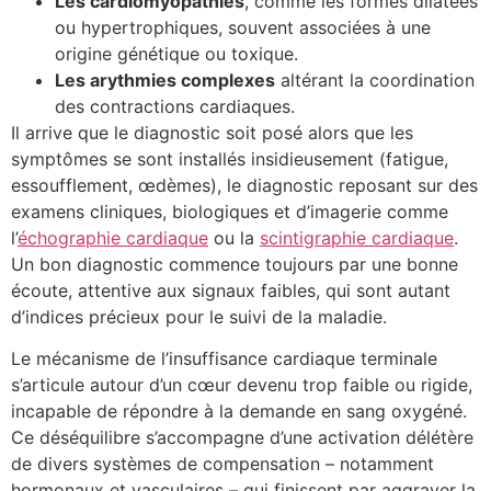
Les cardiomyopathies
, comme les formes dilatées
ou hypertrophiques, souvent associées à une
origine génétique ou toxique.
Les arythmies complexes
altérant la coordination
des contractions cardiaques.
Il arrive que le diagnostic soit posé alors que les
symptômes se sont installés insidieusement (fatigue,
essoufflement, œdèmes), le diagnostic reposant sur des
examens cliniques, biologiques et d’imagerie comme
l’
échographie cardiaque
ou la
scintigraphie cardiaque
.
Un bon diagnostic commence toujours par une bonne
écoute, attentive aux signaux faibles, qui sont autant
d’indices précieux pour le suivi de la maladie.
Le mécanisme de l’insuffisance cardiaque terminale
s’articule autour d’un cœur devenu trop faible ou rigide,
incapable de répondre à la demande en sang oxygéné.
Ce déséquilibre s’accompagne d’une activation délétère
de divers systèmes de compensation – notamment
hormonaux et vasculaires – qui finissent par aggraver la