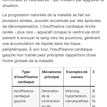
situation.
La progression naturelle de la maladie se fait sur
plusieurs années, souvent accentuée par des épisodes
de décompensation. L’insuffisance cardiaque droite
isolée – plus rare – apparaît lorsque le ventricule droit
peinent à envoyer le sang vers les poumons, générant
une accumulation de liquide dans les tissus
périphériques. À son tour, l’insuffisance cardiaque
gauche non traitée peut précipiter l’apparition d’une
forme globale de la maladie.
Type
Mécanisme
Exemples de
Conséq
d’insuffisance
principal
causes
maje
cardiaque
Insuffisance
Diminution
Infarctus,
Œdème
cardiaque
de la
hypertension,
pulmonai
gauche
contraction
valvulopathies
fatigue,
ou du
essouffl