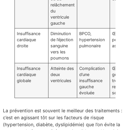
relâchement
du
ventricule
gauche
Insuffisance
Diminution
BPCO,
Œdèmes
cardiaque
de l’éjection
hypertension
périphéri
droite
sanguine
pulmonaire
ascite
vers les
poumons
Insuffisance
Atteinte des
Complication
Œdèmes
cardiaque
deux
d’une
généralis
globale
ventricules
insuffisance
troubles
gauche
respirato
évoluée
sévères
La prévention est souvent le meilleur des traitements :
c’est en agissant tôt sur les facteurs de risque
(hypertension, diabète, dyslipidémie) que l’on évite la