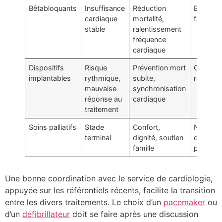
Bêtabloquants
Insuffisance
Réduction
Bradycar
cardiaque
mortalité,
fatigue
stable
ralentissement
fréquence
cardiaque
Dispositifs
Risque
Prévention mort
Chirurgi
implantables
rythmique,
subite,
rares
mauvaise
synchronisation
réponse au
cardiaque
traitement
Soins palliatifs
Stade
Confort,
Nécessi
terminal
dignité, soutien
d’acco
famille
psychol
Une bonne coordination avec le service de cardiologie,
appuyée sur les référentiels récents, facilite la transition
entre les divers traitements. Le choix d’un
pacemaker
ou
d’un
défibrillateur
doit se faire après une discussion