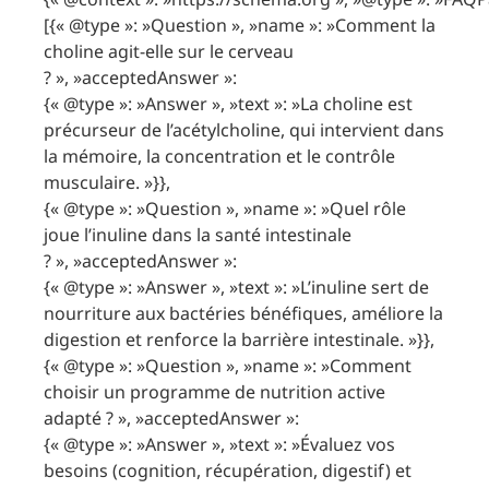
[{« @type »: »Question », »name »: »Comment la
choline agit-elle sur le cerveau
? », »acceptedAnswer »:
{« @type »: »Answer », »text »: »La choline est
précurseur de l’acétylcholine, qui intervient dans
la mémoire, la concentration et le contrôle
musculaire. »}},
{« @type »: »Question », »name »: »Quel rôle
joue l’inuline dans la santé intestinale
? », »acceptedAnswer »:
{« @type »: »Answer », »text »: »L’inuline sert de
nourriture aux bactéries bénéfiques, améliore la
digestion et renforce la barrière intestinale. »}},
{« @type »: »Question », »name »: »Comment
choisir un programme de nutrition active
adapté ? », »acceptedAnswer »:
{« @type »: »Answer », »text »: »Évaluez vos
besoins (cognition, récupération, digestif) et