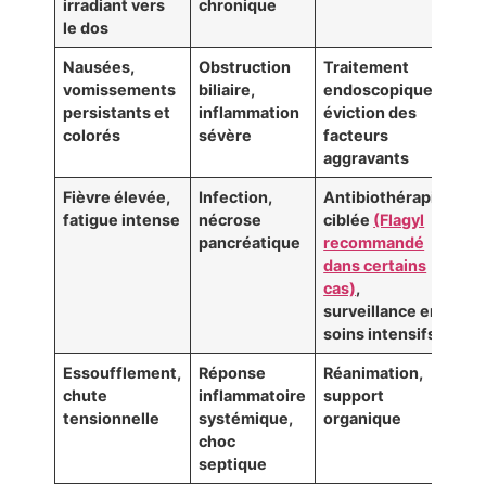
irradiant vers
chronique
le dos
Nausées,
Obstruction
Traitement
vomissements
biliaire,
endoscopique,
persistants et
inflammation
éviction des
colorés
sévère
facteurs
aggravants
Fièvre élevée,
Infection,
Antibiothérapie
fatigue intense
nécrose
ciblée
(Flagyl
pancréatique
recommandé
dans certains
cas)
,
surveillance en
soins intensifs
Essoufflement,
Réponse
Réanimation,
chute
inflammatoire
support
tensionnelle
systémique,
organique
choc
septique