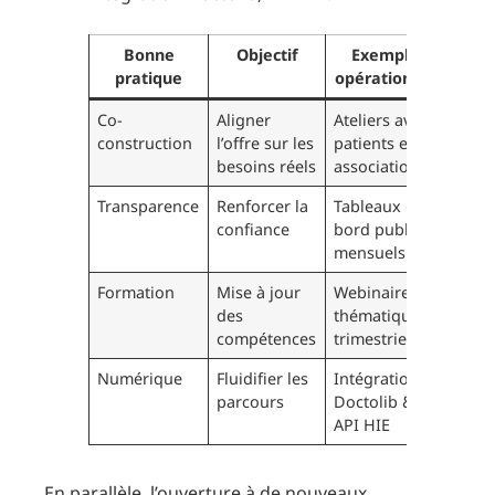
Bonne
Objectif
Exemple
pratique
opérationnel
Co-
Aligner
Ateliers avec
construction
l’offre sur les
patients et
besoins réels
associations
Transparence
Renforcer la
Tableaux de
confiance
bord publics
mensuels
Formation
Mise à jour
Webinaires
des
thématiques
compétences
trimestriels
Numérique
Fluidifier les
Intégration
parcours
Doctolib &
API HIE
En parallèle, l’ouverture à de nouveaux