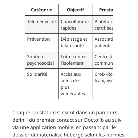
Catégorie
Objectif
Prestataire
Télémédecine
Consultations
Plateformes
rapides
certifiées HDS
Prévention
Dépistage et
Association de
bilan santé
patients
Soutien
Lutte contre
Centre de santé
psychosocial
l’isolement
communautaire
Solidarité
Accès aux
Croix-Rouge
soins des
française
plus
vulnérables
Chaque prestation s’inscrit dans un parcours
défini : du premier contact sur Doctolib au suivi
via une application mobile, en passant par le
dossier dématérialisé hébergé selon les normes