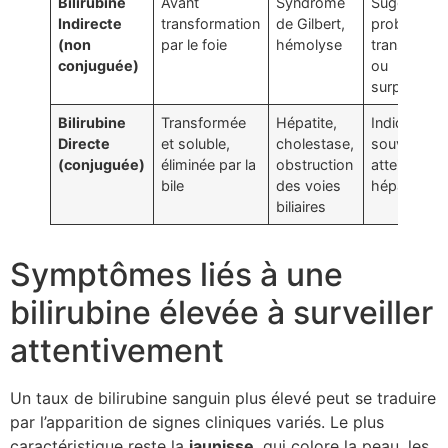
Bilirubine
Avant
Syndrome
Suggère un
Indirecte
transformation
de Gilbert,
problème 
(non
par le foie
hémolyse
transforma
conjuguée)
ou
surproduct
Bilirubine
Transformée
Hépatite,
Indique
Directe
et soluble,
cholestase,
souvent un
(conjuguée)
éliminée par la
obstruction
atteinte
bile
des voies
hépatobilia
biliaires
Symptômes liés à une
bilirubine élevée à surveiller
attentivement
Un taux de bilirubine sanguin plus élevé peut se traduire
par l’apparition de signes cliniques variés. Le plus
caractéristique reste la
jaunisse
, qui colore la peau, les