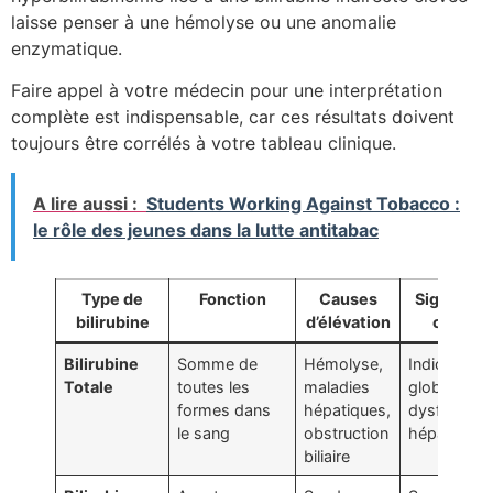
laisse penser à une hémolyse ou une anomalie
enzymatique.
Faire appel à votre médecin pour une interprétation
complète est indispensable, car ces résultats doivent
toujours être corrélés à votre tableau clinique.
A lire aussi :
Students Working Against Tobacco :
le rôle des jeunes dans la lutte antitabac
Type de
Fonction
Causes
Significat
bilirubine
d’élévation
cliniqu
Bilirubine
Somme de
Hémolyse,
Indicateur
Totale
toutes les
maladies
global de
formes dans
hépatiques,
dysfonctio
le sang
obstruction
hépatique
biliaire