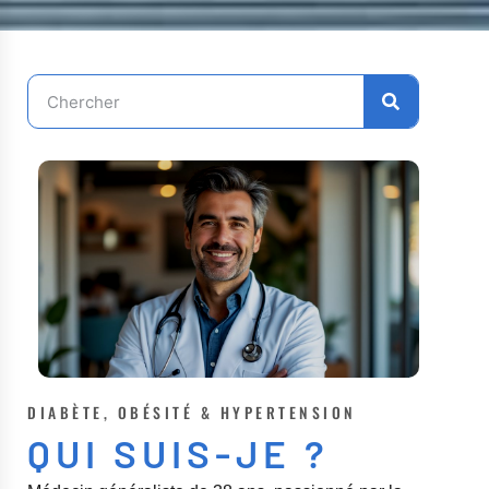
DIABÈTE, OBÉSITÉ & HYPERTENSION
QUI SUIS-JE ?