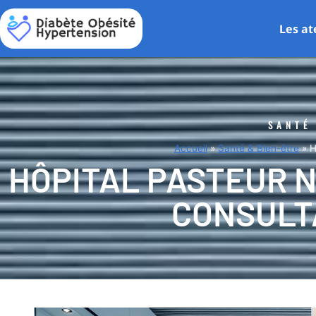
Les at
SANTÉ
Accueil
»
Santé & Bien-être
»
H
HÔPITAL PASTEUR N
CONSULT