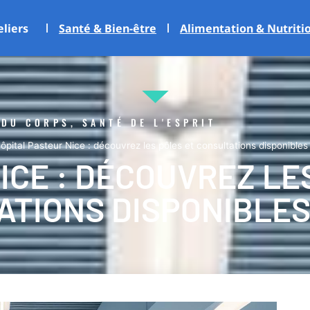
eliers
Santé & Bien-être
Alimentation & Nutriti
 DU CORPS, SANTÉ DE L'ESPRIT
ôpital Pasteur Nice : découvrez les pôles et consultations disponibles
ICE : DÉCOUVREZ LE
ATIONS DISPONIBLE