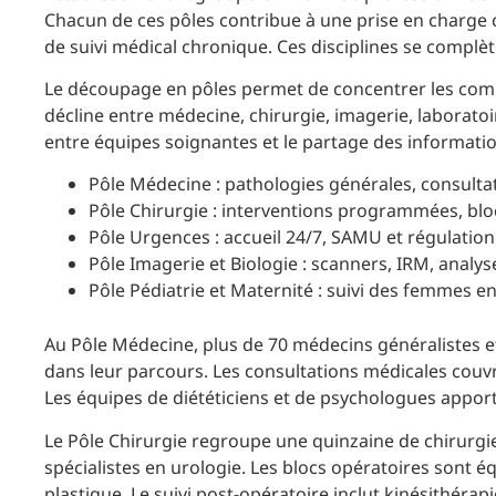
Chacun de ces pôles contribue à une prise en charge c
de suivi médical chronique. Ces disciplines se complèt
Le découpage en pôles permet de concentrer les comp
décline entre médecine, chirurgie, imagerie, laboratoire
entre équipes soignantes et le partage des informatio
Pôle Médecine : pathologies générales, consultat
Pôle Chirurgie : interventions programmées, bloc
Pôle Urgences : accueil 24/7, SAMU et régulation
Pôle Imagerie et Biologie : scanners, IRM, anal
Pôle Pédiatrie et Maternité : suivi des femmes en
Au Pôle Médecine, plus de 70 médecins généralistes e
dans leur parcours. Les consultations médicales couvre
Les équipes de diététiciens et de psychologues appor
Le Pôle Chirurgie regroupe une quinzaine de chirurgie
spécialistes en urologie. Les blocs opératoires sont éq
plastique. Le suivi post-opératoire inclut kinésithérap