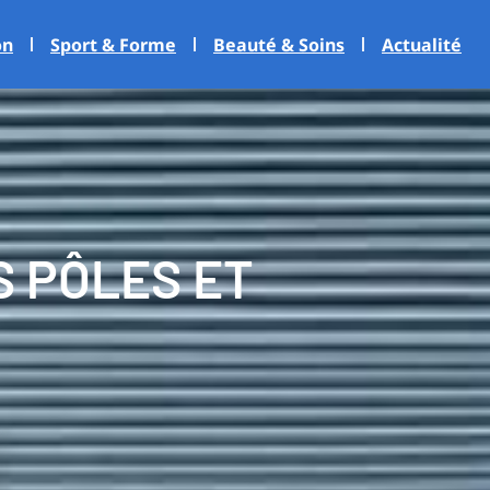
on
Sport & Forme
Beauté & Soins
Actualité
S PÔLES ET
S