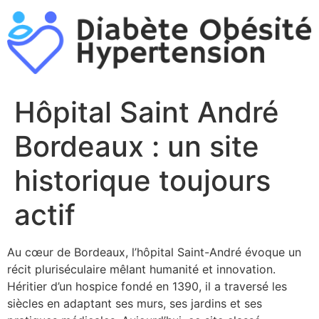
Aller
au
contenu
Hôpital Saint André
Bordeaux : un site
historique toujours
actif
Au cœur de Bordeaux, l’hôpital Saint-André évoque un
récit pluriséculaire mêlant humanité et innovation.
Héritier d’un hospice fondé en 1390, il a traversé les
siècles en adaptant ses murs, ses jardins et ses