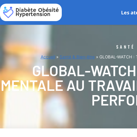
Les at
SANTÉ
Accueil
»
Santé & Bien-être
»
GLOBAL-WATCH : Tra
GLOBAL-WATCH
MENTALE AU TRAVAIL
PERFO