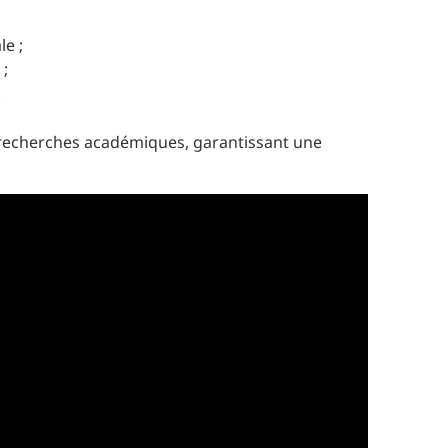
le ;
 ;
.
s recherches académiques, garantissant une