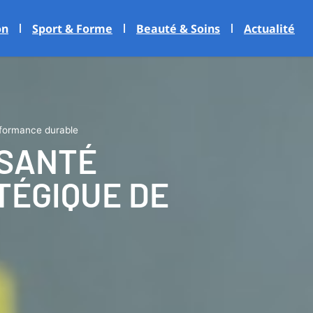
on
Sport & Forme
Beauté & Soins
Actualité
rformance durable
 SANTÉ
TÉGIQUE DE